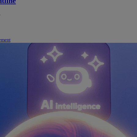
tline
.
nement