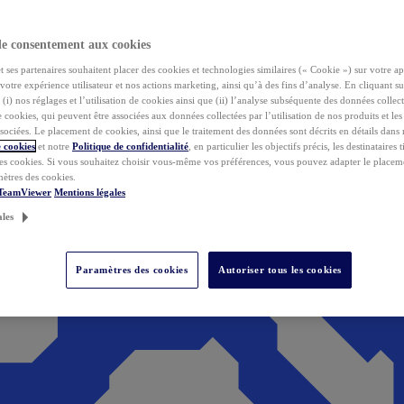
de consentement aux cookies
ses partenaires souhaitent placer des cookies et technologies similaires (« Cookie ») sur votre ap
votre expérience utilisateur et nos actions marketing, ainsi qu’à des fins d’analyse. En cliquant s
(i) nos réglages et l’utilisation de cookies ainsi que (ii) l’analyse subséquente des données collect
de cookies, qui peuvent être associées aux données collectées par l’utilisation de nos produits et le
sociées. Le placement de cookies, ainsi que le traitement des données sont décrits en détails dans
 cookies
et notre
Politique de confidentialité
, en particulier les objectifs précis, les destinataires t
es cookies. Si vous souhaitez choisir vous-même vos préférences, vous pouvez adapter le placem
mètres des cookies.
 TeamViewer
Mentions légales
ales
Paramètres des cookies
Autoriser tous les cookies