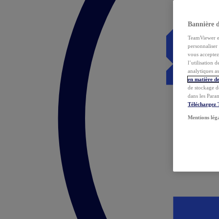
Bannière 
TeamViewer et 
personnaliser 
vous acceptez 
l’utilisation 
analytiques as
en matière de
de stockage d
dans les Para
Téléchargez
Mentions lég