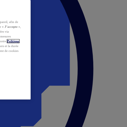
pareil, afin de
ur
« J’accepte »
,
ées via
s mesures
 notre
Politique
iers et la durée
ent de cookies