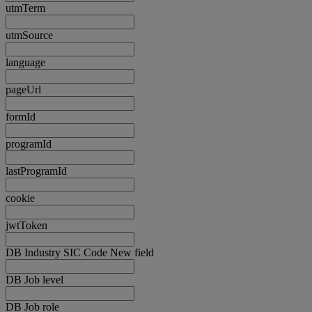
utmTerm
utmSource
language
pageUrl
formId
programId
lastProgramId
cookie
jwtToken
DB Industry SIC Code New field
DB Job level
DB Job role