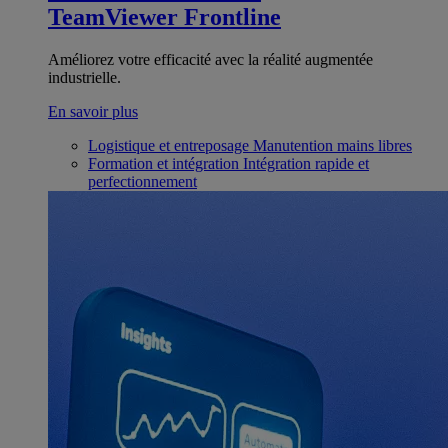
TeamViewer Frontline
Améliorez votre efficacité avec la réalité augmentée
industrielle.
En savoir plus
Logistique et entreposage
Manutention mains libres
Formation et intégration
Intégration rapide et
perfectionnement