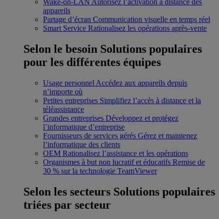
Wake-on-LAN
Autorisez l’activation à distance des
appareils
Partage d’écran
Communication visuelle en temps réel
Smart Service
Rationalisez les opérations après-vente
Selon le besoin
Solutions populaires
pour les différentes équipes
Usage personnel
Accédez aux appareils depuis
n’importe où
Petites entreprises
Simplifiez l’accès à distance et la
téléassistance
Grandes entreprises
Développez et protégez
l’informatique d’entreprise
Fournisseurs de services gérés
Gérez et maintenez
l’informatique des clients
OEM
Rationalisez l’assistance et les opérations
Organismes à but non lucratif et éducatifs
Remise de
30 % sur la technologie TeamViewer
Selon les secteurs
Solutions populaires
triées par secteur