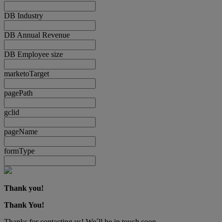
DB Industry
DB Annual Revenue
DB Employee size
marketoTarget
pagePath
gclid
pageName
formType
Thank you!
Thank You!
Thanks for contacting us! We´ll be in touch soon.