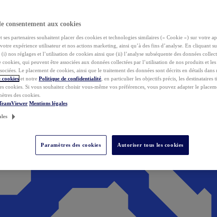
de consentement aux cookies
ses partenaires souhaitent placer des cookies et technologies similaires (« Cookie ») sur votre ap
votre expérience utilisateur et nos actions marketing, ainsi qu’à des fins d’analyse. En cliquant s
(i) nos réglages et l’utilisation de cookies ainsi que (ii) l’analyse subséquente des données collect
de cookies, qui peuvent être associées aux données collectées par l’utilisation de nos produits et le
sociées. Le placement de cookies, ainsi que le traitement des données sont décrits en détails dans
 cookies
et notre
Politique de confidentialité
, en particulier les objectifs précis, les destinataires t
es cookies. Si vous souhaitez choisir vous-même vos préférences, vous pouvez adapter le placem
mètres des cookies.
 TeamViewer
Mentions légales
ales
Paramètres des cookies
Autoriser tous les cookies