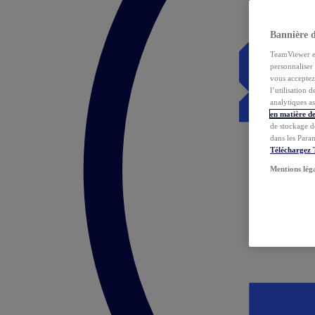
Bannière 
TeamViewer et 
personnaliser 
vous acceptez 
l’utilisation 
analytiques as
en matière de
de stockage d
dans les Para
Téléchargez
Mentions lég