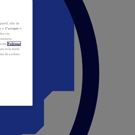
pareil, afin de
ur
« J’accepte »
,
ées via
s mesures
 notre
Politique
iers et la durée
ent de cookies