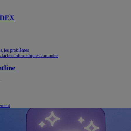
 DEX
vez les problèmes
 tâches informatiques courantes
tline
.
nement