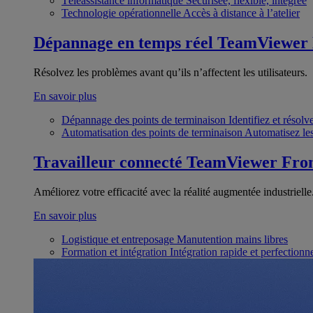
Téléassistance informatique
Sécurisée, flexible, intégrée
Technologie opérationnelle
Accès à distance à l’atelier
Dépannage en temps réel
TeamViewer
Résolvez les problèmes avant qu’ils n’affectent les utilisateurs.
En savoir plus
Dépannage des points de terminaison
Identifiez et résol
Automatisation des points de terminaison
Automatisez les
Travailleur connecté
TeamViewer Fron
Améliorez votre efficacité avec la réalité augmentée industrielle
En savoir plus
Logistique et entreposage
Manutention mains libres
Formation et intégration
Intégration rapide et perfection