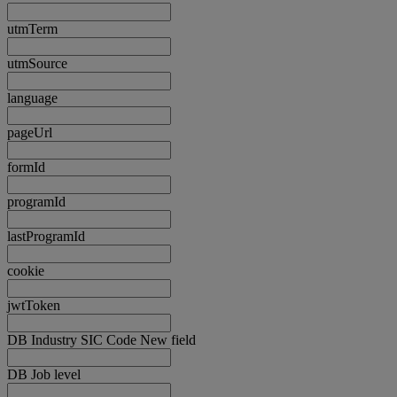
utmTerm
utmSource
language
pageUrl
formId
programId
lastProgramId
cookie
jwtToken
DB Industry SIC Code New field
DB Job level