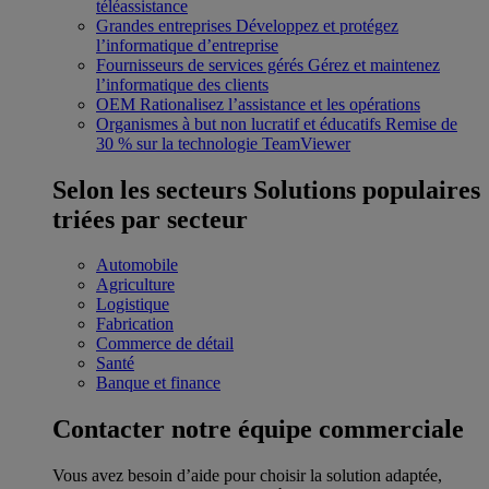
téléassistance
Grandes entreprises
Développez et protégez
l’informatique d’entreprise
Fournisseurs de services gérés
Gérez et maintenez
l’informatique des clients
OEM
Rationalisez l’assistance et les opérations
Organismes à but non lucratif et éducatifs
Remise de
30 % sur la technologie TeamViewer
Selon les secteurs
Solutions populaires
triées par secteur
Automobile
Agriculture
Logistique
Fabrication
Commerce de détail
Santé
Banque et finance
Contacter notre équipe commerciale
Vous avez besoin d’aide pour choisir la solution adaptée,