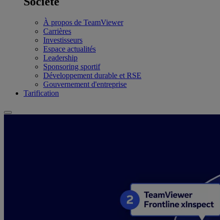
Société
À propos de TeamViewer
Carrières
Investisseurs
Espace actualités
Leadership
Sponsoring sportif
Développement durable et RSE
Gouvernement d'entreprise
Tarification