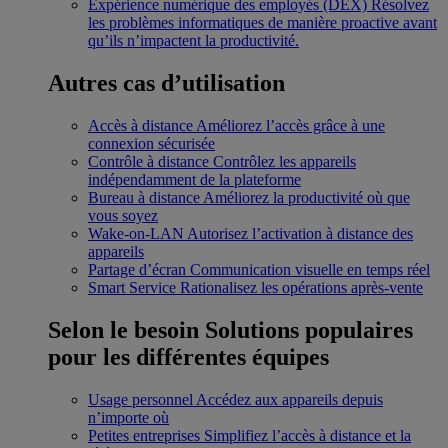
Expérience numérique des employés (DEX)
Résolvez
les problèmes informatiques de manière proactive avant
qu’ils n’impactent la productivité.
Autres cas d’utilisation
Accès à distance
Améliorez l’accès grâce à une
connexion sécurisée
Contrôle à distance
Contrôlez les appareils
indépendamment de la plateforme
Bureau à distance
Améliorez la productivité où que
vous soyez
Wake-on-LAN
Autorisez l’activation à distance des
appareils
Partage d’écran
Communication visuelle en temps réel
Smart Service
Rationalisez les opérations après-vente
Selon le besoin
Solutions populaires
pour les différentes équipes
Usage personnel
Accédez aux appareils depuis
n’importe où
Petites entreprises
Simplifiez l’accès à distance et la