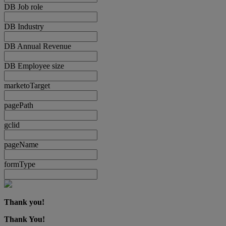
DB Job role
DB Industry
DB Annual Revenue
DB Employee size
marketoTarget
pagePath
gclid
pageName
formType
Thank you!
Thank You!