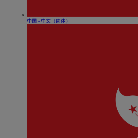
中国 - 中⽂（简体）