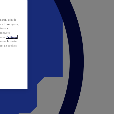
pareil, afin de
ur
« J’accepte »
,
ées via
s mesures
 notre
Politique
iers et la durée
ent de cookies