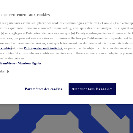
de consentement aux cookies
ses partenaires souhaitent placer des cookies et technologies similaires (« Cookie ») sur votre ap
votre expérience utilisateur et nos actions marketing, ainsi qu’à des fins d’analyse. En cliquant s
(i) nos réglages et l’utilisation de cookies ainsi que (ii) l’analyse subséquente des données collect
de cookies, qui peuvent être associées aux données collectées par l’utilisation de nos produits et le
sociées. Le placement de cookies, ainsi que le traitement des données sont décrits en détails dans
 cookies
et notre
Politique de confidentialité
, en particulier les objectifs précis, les destinataires t
es cookies. Si vous souhaitez choisir vous-même vos préférences, vous pouvez adapter le placem
mètres des cookies.
 TeamViewer
Mentions légales
ales
Paramètres des cookies
Autoriser tous les cookies