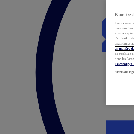
Bannière 
TeamViewer et 
personnaliser 
vous acceptez 
l’utilisation 
analytiques as
en matière de
de stockage d
dans les Para
Téléchargez
Mentions lég