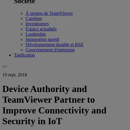
Société
À propos de TeamViewer
Carrières
Investisseurs
Espace actualités
Leadership
Sponsoring sportif
Développement durable et RSE
Gouvernement d'entreprise
Tarification
19 sept. 2018
Device Authority and
TeamViewer Partner to
Improve Connectivity and
Security in IoT