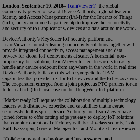
London, September 19, 2018
–
TeamViewer®
, the global
connectivity powerhouse and Device Authority, a global leader in
Identity and Access Management (IAM) for the Internet of Things
(IoT), today announced a partnership to improve the connectivity
and security of IoT applications, devices and data around the world.
Device Authority’s KeyScaler IoT security platform and
TeamViewer’s industry leading connectivity solutions together will
provide integrated connectivity, access management and data
privacy for global IoT deployments at scale. A horizontal, non-
proprietary IoT solution, TeamViewer IoT enables users to easily
handle any device endpoint from anywhere in the world in real-time.
Device Authority builds on this with synergetic IoT IAM
capabilities that provide trust for IoT devices and the IoT ecosystem.
The cooperation emerged from a joint project as PTC partners for an
Industrial IoT (IIoT) use case on the ThingWorx IoT platform.
“Market ready IoT requires the collaboration of multiple technology
leaders with distinctive expertise and capabilities that integrate
seamlessly. In this spirit, Device Authority and TeamViewer have
joined forces to offer cutting-edge yet easy-to-deploy IoT solutions
that combine operational efficiency with best-in-class security,” said
Raffi Kassarjian, General Manager IoT and Monitis at TeamViewer.
“Collaborating with technology and business-orientated