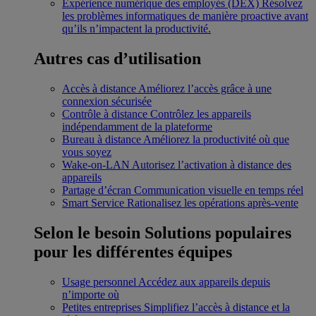
Expérience numérique des employés (DEX)
Résolvez
les problèmes informatiques de manière proactive avant
qu’ils n’impactent la productivité.
Autres cas d’utilisation
Accès à distance
Améliorez l’accès grâce à une
connexion sécurisée
Contrôle à distance
Contrôlez les appareils
indépendamment de la plateforme
Bureau à distance
Améliorez la productivité où que
vous soyez
Wake-on-LAN
Autorisez l’activation à distance des
appareils
Partage d’écran
Communication visuelle en temps réel
Smart Service
Rationalisez les opérations après-vente
Selon le besoin
Solutions populaires
pour les différentes équipes
Usage personnel
Accédez aux appareils depuis
n’importe où
Petites entreprises
Simplifiez l’accès à distance et la