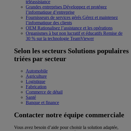
téléassistance
Grandes entreprises
Développez et protégez
l’informatique d’entreprise
Fournisseurs de services gérés
Gérez et maintenez
l’informatique des clients
OEM
Rationalisez l’assistance et les opérations
Organismes à but non lucratif et éducatifs
Remise de
30 % sur la technologie TeamViewer
Selon les secteurs
Solutions populaires
triées par secteur
Automobile
Agriculture
Logistique
Fabrication
Commerce de détail
Santé
Banque et finance
Contacter notre équipe commerciale
Vous avez besoin d’aide pour choisir la solution adaptée,