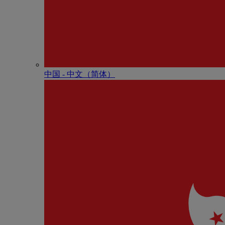
中国 - 中⽂（简体）