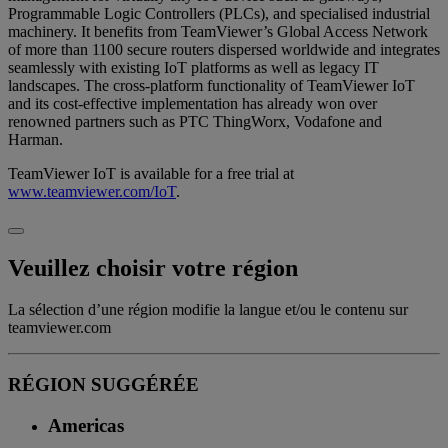
Programmable Logic Controllers (PLCs), and specialised industrial
machinery. It benefits from TeamViewer’s Global Access Network
of more than 1100 secure routers dispersed worldwide and integrates
seamlessly with existing IoT platforms as well as legacy IT
landscapes. The cross-platform functionality of TeamViewer IoT
and its cost-effective implementation has already won over
renowned partners such as PTC ThingWorx, Vodafone and
Harman.
TeamViewer IoT is available for a free trial at
www.teamviewer.com/IoT
.
Veuillez choisir votre région
La sélection d’une région modifie la langue et/ou le contenu sur
teamviewer.com
RÉGION SUGGÉRÉE
Americas