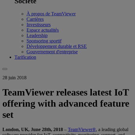
Société
À propos de TeamViewer
Carrières
Investisseurs
Espace actualités
Leadership
Sponsoring sportif
Développement durable et RSE
Gouvernement d'entreprise
Tarification
28 juin 2018
TeamViewer releases latest IoT
offering with advanced feature
set
London, UK, June 28th, 2018
–
TeamViewer®
, a leading global
software provider for IoT, connectivity, monitoring, support, and