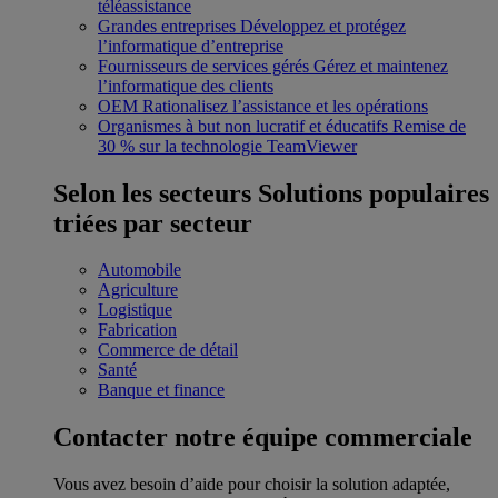
téléassistance
Grandes entreprises
Développez et protégez
l’informatique d’entreprise
Fournisseurs de services gérés
Gérez et maintenez
l’informatique des clients
OEM
Rationalisez l’assistance et les opérations
Organismes à but non lucratif et éducatifs
Remise de
30 % sur la technologie TeamViewer
Selon les secteurs
Solutions populaires
triées par secteur
Automobile
Agriculture
Logistique
Fabrication
Commerce de détail
Santé
Banque et finance
Contacter notre équipe commerciale
Vous avez besoin d’aide pour choisir la solution adaptée,