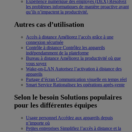
Expérience numérique des employés (DEX)
Résolvez
les problèmes informatiques de manière proactive avant
qu’ils n’impactent la productivité.
Autres cas d’utilisation
Accès à distance
Améliorez l’accès grâce à une
connexion sécurisée
Contrôle à distance
Contrôlez les appareils
indépendamment de la plateforme
Bureau à distance
Améliorez la productivité où que
vous soyez
Wake-on-LAN
Autorisez l’activation à distance des
appareils
Partage d’écran
Communication visuelle en temps réel
Smart Service
Rationalisez les opérations après-vente
Selon le besoin
Solutions populaires
pour les différentes équipes
Usage personnel
Accédez aux appareils depuis
n’importe où
Petites entreprises
Simplifiez l’accès à distance et la