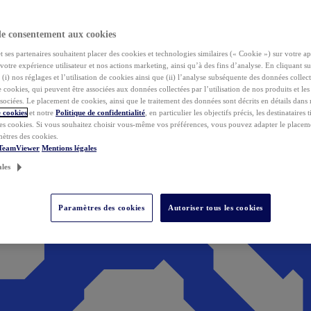
de consentement aux cookies
ses partenaires souhaitent placer des cookies et technologies similaires (« Cookie ») sur votre ap
votre expérience utilisateur et nos actions marketing, ainsi qu’à des fins d’analyse. En cliquant s
(i) nos réglages et l’utilisation de cookies ainsi que (ii) l’analyse subséquente des données collect
de cookies, qui peuvent être associées aux données collectées par l’utilisation de nos produits et le
sociées. Le placement de cookies, ainsi que le traitement des données sont décrits en détails dans
 cookies
et notre
Politique de confidentialité
, en particulier les objectifs précis, les destinataires t
es cookies. Si vous souhaitez choisir vous-même vos préférences, vous pouvez adapter le placem
mètres des cookies.
 TeamViewer
Mentions légales
ales
Paramètres des cookies
Autoriser tous les cookies