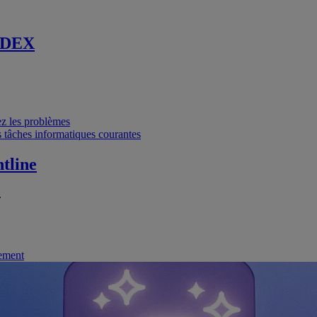
 DEX
vez les problèmes
 tâches informatiques courantes
tline
.
nement