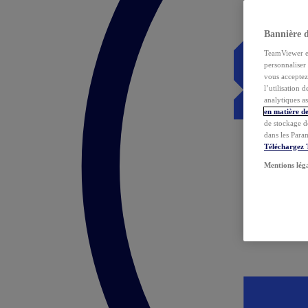
Bannière 
TeamViewer et 
personnaliser 
vous acceptez 
l’utilisation 
analytiques as
en matière de
de stockage d
dans les Para
Téléchargez
Mentions lég