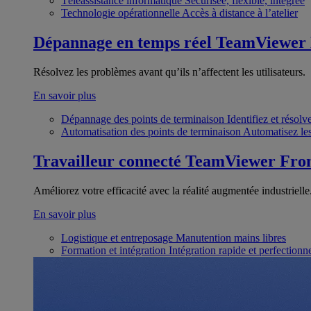
Téléassistance informatique
Sécurisée, flexible, intégrée
Technologie opérationnelle
Accès à distance à l’atelier
Dépannage en temps réel
TeamViewer
Résolvez les problèmes avant qu’ils n’affectent les utilisateurs.
En savoir plus
Dépannage des points de terminaison
Identifiez et résol
Automatisation des points de terminaison
Automatisez les
Travailleur connecté
TeamViewer Fron
Améliorez votre efficacité avec la réalité augmentée industrielle
En savoir plus
Logistique et entreposage
Manutention mains libres
Formation et intégration
Intégration rapide et perfection