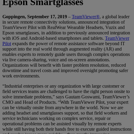
Epson Smartglasses
Goppingen, September 17, 2019
–
TeamViewer®
, a global leader
in secure remote connectivity solutions, announced integration of
TeamViewer Pilot with RealWear Wearable Headsets, Vuzix and
Epson smartglasses, in addition to previously announced integration
with iOS and Android-based smartphones and tablets.
TeamViewer
Pilot
expands the power of remote assistance software beyond IT
support into the real world through augmented reality (AR) and
enables experts to remotely guide users through complex operations
via live camera-sharing, voice and on-screen annotations.
Organizations will benefit with faster problem resolution, reduced
downtime and travel costs and improved oversight promoting safer
work environments.
“Industrial enterprises or any organization with large customer or
field services teams are challenged to have the right person onsite to
solve immediate problems,” says Gautam Goswami, TeamViewer’s
CMO and Head of Products. “With TeamViewer Pilot, your expert
can be virtually onsite from anywhere in the world. Now we are
adding headset and smartglasses support, so that field workers and
service technicians working on complex service, repair or
operational problems can be assisted visually by remote experts
while still having both their hands free to execute guided instructions