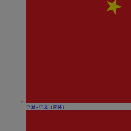
中国 - 中⽂（简体）