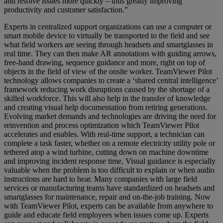
and resolve issues more quickly – thus greatly improving
productivity and customer satisfaction.”
Experts in centralized support organizations can use a computer or
smart mobile device to virtually be transported to the field and see
what field workers are seeing through headsets and smartglasses in
real time. They can then make AR annotations with guiding arrows,
free-hand drawing, sequence guidance and more, right on top of
objects in the field of view of the onsite worker. TeamViewer Pilot
technology allows companies to create a ‘shared central intelligence’
framework reducing work disruptions caused by the shortage of a
skilled workforce. This will also help in the transfer of knowledge
and creating visual help documentation from retiring generations.
Evolving market demands and technologies are driving the need for
reinvention and process optimization which TeamViewer Pilot
accelerates and enables. With real-time support, a technician can
complete a task faster, whether on a remote electricity utility pole or
tethered atop a wind turbine, cutting down on machine downtime
and improving incident response time. Visual guidance is especially
valuable when the problem is too difficult to explain or when audio
instructions are hard to hear. Many companies with large field
services or manufacturing teams have standardized on headsets and
smartglasses for maintenance, repair and on-the-job training. Now
with TeamViewer Pilot, experts can be available from anywhere to
guide and educate field employees when issues come up. Experts