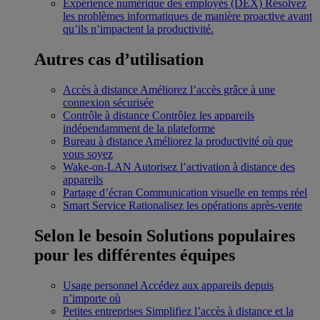
Expérience numérique des employés (DEX)
Résolvez
les problèmes informatiques de manière proactive avant
qu’ils n’impactent la productivité.
Autres cas d’utilisation
Accès à distance
Améliorez l’accès grâce à une
connexion sécurisée
Contrôle à distance
Contrôlez les appareils
indépendamment de la plateforme
Bureau à distance
Améliorez la productivité où que
vous soyez
Wake-on-LAN
Autorisez l’activation à distance des
appareils
Partage d’écran
Communication visuelle en temps réel
Smart Service
Rationalisez les opérations après-vente
Selon le besoin
Solutions populaires
pour les différentes équipes
Usage personnel
Accédez aux appareils depuis
n’importe où
Petites entreprises
Simplifiez l’accès à distance et la