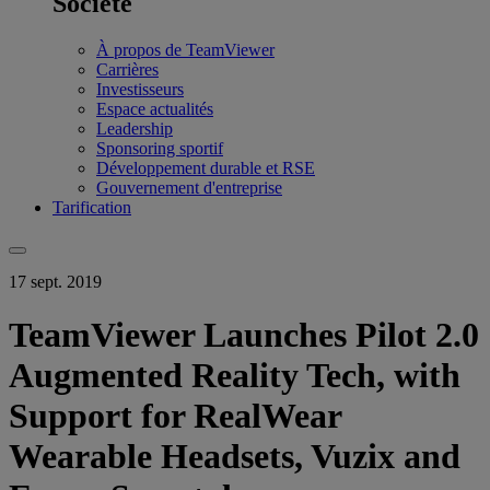
Société
À propos de TeamViewer
Carrières
Investisseurs
Espace actualités
Leadership
Sponsoring sportif
Développement durable et RSE
Gouvernement d'entreprise
Tarification
17 sept. 2019
TeamViewer Launches Pilot 2.0
Augmented Reality Tech, with
Support for RealWear
Wearable Headsets, Vuzix and