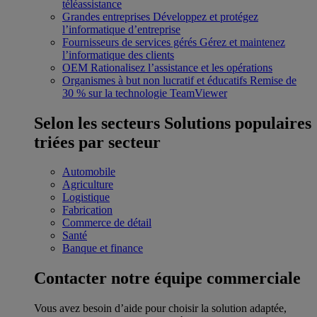
téléassistance
Grandes entreprises
Développez et protégez
l’informatique d’entreprise
Fournisseurs de services gérés
Gérez et maintenez
l’informatique des clients
OEM
Rationalisez l’assistance et les opérations
Organismes à but non lucratif et éducatifs
Remise de
30 % sur la technologie TeamViewer
Selon les secteurs
Solutions populaires
triées par secteur
Automobile
Agriculture
Logistique
Fabrication
Commerce de détail
Santé
Banque et finance
Contacter notre équipe commerciale
Vous avez besoin d’aide pour choisir la solution adaptée,