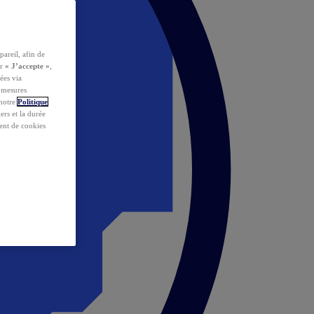
pareil, afin de
ur
« J’accepte »
,
ées via
s mesures
 notre
Politique
iers et la durée
ent de cookies