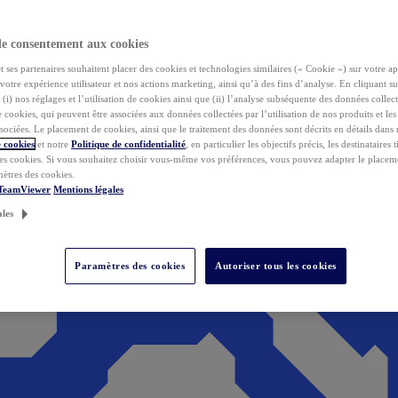
de consentement aux cookies
ses partenaires souhaitent placer des cookies et technologies similaires (« Cookie ») sur votre ap
votre expérience utilisateur et nos actions marketing, ainsi qu’à des fins d’analyse. En cliquant s
(i) nos réglages et l’utilisation de cookies ainsi que (ii) l’analyse subséquente des données collect
de cookies, qui peuvent être associées aux données collectées par l’utilisation de nos produits et le
sociées. Le placement de cookies, ainsi que le traitement des données sont décrits en détails dans
 cookies
et notre
Politique de confidentialité
, en particulier les objectifs précis, les destinataires t
es cookies. Si vous souhaitez choisir vous-même vos préférences, vous pouvez adapter le placem
mètres des cookies.
 TeamViewer
Mentions légales
ales
Paramètres des cookies
Autoriser tous les cookies