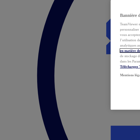
Bannière 
TeamViewer et 
personnaliser 
vous acceptez 
l’utilisation 
analytiques as
en matière de
de stockage d
dans les Para
Téléchargez
Mentions lég