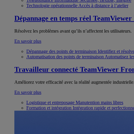
Téléassistance informatique
Sécurisée, flexible, intégrée
Technologie opérationnelle
Accès à distance à l’atelier
Dépannage en temps réel
TeamViewer
Résolvez les problèmes avant qu’ils n’affectent les utilisateurs.
En savoir plus
Dépannage des points de terminaison
Identifiez et résol
Automatisation des points de terminaison
Automatisez les
Travailleur connecté
TeamViewer Fron
Améliorez votre efficacité avec la réalité augmentée industrielle
En savoir plus
Logistique et entreposage
Manutention mains libres
Formation et intégration
Intégration rapide et perfection