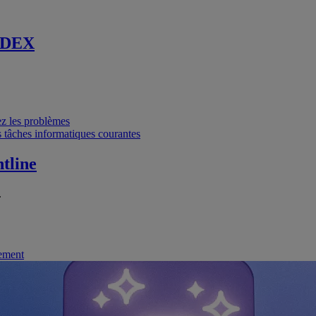
 DEX
vez les problèmes
 tâches informatiques courantes
tline
.
nement