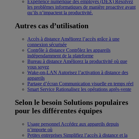
Expérience numérique des employés (DEX)
Résolvez
les problèmes informatiques de manière proactive avant
qu’ils n’impactent la productivité.
Autres cas d’utilisation
Accès à distance
Améliorez l’accès grâce à une
connexion sécurisée
Contrôle à distance
Contrôlez les appareils
indépendamment de la plateforme
Bureau à distance
Améliorez la productivité où que
vous soyez
Wake-on-LAN
Autorisez l’activation à distance des
appareils
Partage d’écran
Communication visuelle en temps réel
Smart Service
Rationalisez les opérations après-vente
Selon le besoin
Solutions populaires
pour les différentes équipes
Usage personnel
Accédez aux appareils depuis
n’importe où
Petites entreprises
Simplifiez l’accès à distance et la