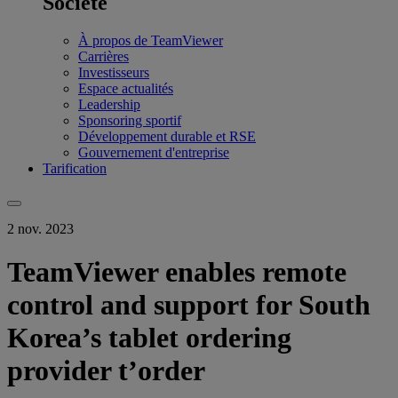
Société
À propos de TeamViewer
Carrières
Investisseurs
Espace actualités
Leadership
Sponsoring sportif
Développement durable et RSE
Gouvernement d'entreprise
Tarification
2 nov. 2023
TeamViewer enables remote
control and support for South
Korea’s tablet ordering
provider t’order