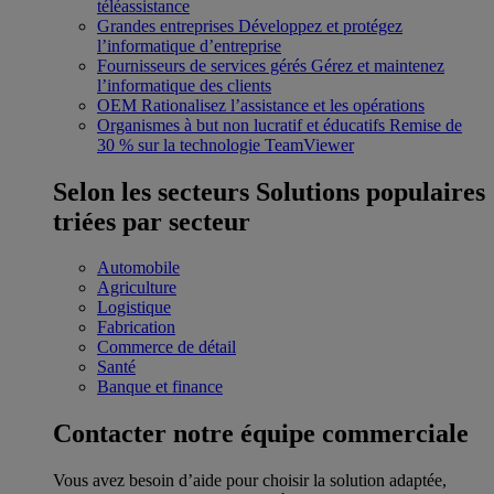
téléassistance
Grandes entreprises
Développez et protégez
l’informatique d’entreprise
Fournisseurs de services gérés
Gérez et maintenez
l’informatique des clients
OEM
Rationalisez l’assistance et les opérations
Organismes à but non lucratif et éducatifs
Remise de
30 % sur la technologie TeamViewer
Selon les secteurs
Solutions populaires
triées par secteur
Automobile
Agriculture
Logistique
Fabrication
Commerce de détail
Santé
Banque et finance
Contacter notre équipe commerciale
Vous avez besoin d’aide pour choisir la solution adaptée,