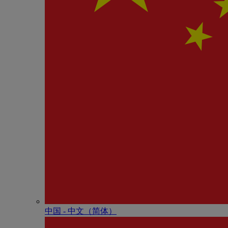
中国 - 中⽂（简体）