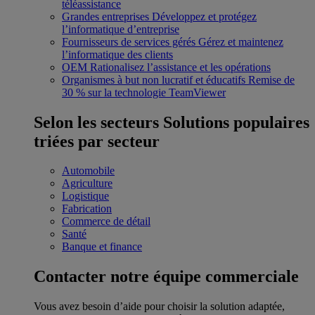
téléassistance
Grandes entreprises
Développez et protégez
l’informatique d’entreprise
Fournisseurs de services gérés
Gérez et maintenez
l’informatique des clients
OEM
Rationalisez l’assistance et les opérations
Organismes à but non lucratif et éducatifs
Remise de
30 % sur la technologie TeamViewer
Selon les secteurs
Solutions populaires
triées par secteur
Automobile
Agriculture
Logistique
Fabrication
Commerce de détail
Santé
Banque et finance
Contacter notre équipe commerciale
Vous avez besoin d’aide pour choisir la solution adaptée,