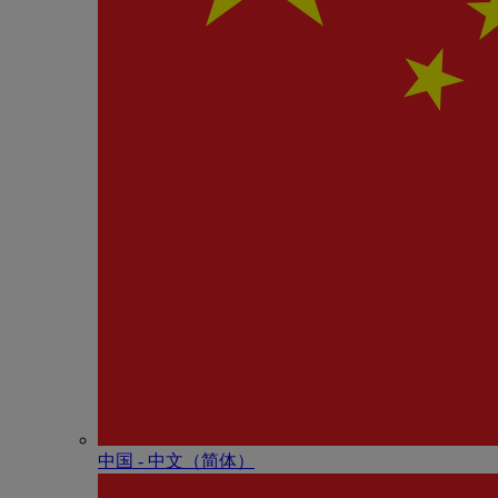
中国 - 中⽂（简体）