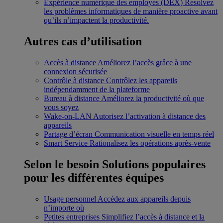
Expérience numérique des employés (DEX)
Résolvez
les problèmes informatiques de manière proactive avant
qu’ils n’impactent la productivité.
Autres cas d’utilisation
Accès à distance
Améliorez l’accès grâce à une
connexion sécurisée
Contrôle à distance
Contrôlez les appareils
indépendamment de la plateforme
Bureau à distance
Améliorez la productivité où que
vous soyez
Wake-on-LAN
Autorisez l’activation à distance des
appareils
Partage d’écran
Communication visuelle en temps réel
Smart Service
Rationalisez les opérations après-vente
Selon le besoin
Solutions populaires
pour les différentes équipes
Usage personnel
Accédez aux appareils depuis
n’importe où
Petites entreprises
Simplifiez l’accès à distance et la