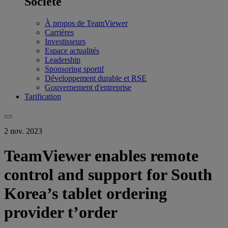
Société
À propos de TeamViewer
Carrières
Investisseurs
Espace actualités
Leadership
Sponsoring sportif
Développement durable et RSE
Gouvernement d'entreprise
Tarification
2 nov. 2023
TeamViewer enables remote
control and support for South
Korea’s tablet ordering
provider t’order