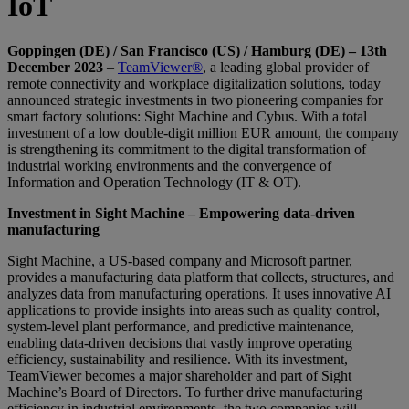
IoT
Goppingen (DE) / San Francisco (US) / Hamburg (DE) – 13th
December 2023
–
TeamViewer®
, a leading global provider of
remote connectivity and workplace digitalization solutions, today
announced strategic investments in two pioneering companies for
smart factory solutions: Sight Machine and Cybus. With a total
investment of a low double-digit million EUR amount, the company
is strengthening its commitment to the digital transformation of
industrial working environments and the convergence of
Information and Operation Technology (IT & OT).
Investment in Sight Machine – Empowering data-driven
manufacturing
Sight Machine, a US-based company and Microsoft partner,
provides a manufacturing data platform that collects, structures, and
analyzes data from manufacturing operations. It uses innovative AI
applications to provide insights into areas such as quality control,
system-level plant performance, and predictive maintenance,
enabling data-driven decisions that vastly improve operating
efficiency, sustainability and resilience. With its investment,
TeamViewer becomes a major shareholder and part of Sight
Machine’s Board of Directors. To further drive manufacturing
efficiency in industrial environments, the two companies will