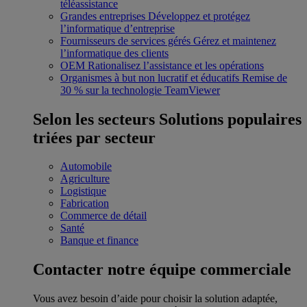
téléassistance
Grandes entreprises
Développez et protégez
l’informatique d’entreprise
Fournisseurs de services gérés
Gérez et maintenez
l’informatique des clients
OEM
Rationalisez l’assistance et les opérations
Organismes à but non lucratif et éducatifs
Remise de
30 % sur la technologie TeamViewer
Selon les secteurs
Solutions populaires
triées par secteur
Automobile
Agriculture
Logistique
Fabrication
Commerce de détail
Santé
Banque et finance
Contacter notre équipe commerciale
Vous avez besoin d’aide pour choisir la solution adaptée,