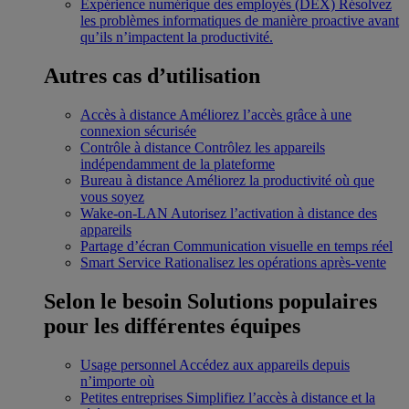
Expérience numérique des employés (DEX)
Résolvez
les problèmes informatiques de manière proactive avant
qu’ils n’impactent la productivité.
Autres cas d’utilisation
Accès à distance
Améliorez l’accès grâce à une
connexion sécurisée
Contrôle à distance
Contrôlez les appareils
indépendamment de la plateforme
Bureau à distance
Améliorez la productivité où que
vous soyez
Wake-on-LAN
Autorisez l’activation à distance des
appareils
Partage d’écran
Communication visuelle en temps réel
Smart Service
Rationalisez les opérations après-vente
Selon le besoin
Solutions populaires
pour les différentes équipes
Usage personnel
Accédez aux appareils depuis
n’importe où
Petites entreprises
Simplifiez l’accès à distance et la