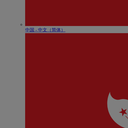
中国 - 中⽂（简体）