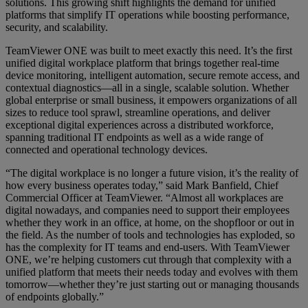
solutions. This growing shift highlights the demand for unified
platforms that simplify IT operations while boosting performance,
security, and scalability.
TeamViewer ONE was built to meet exactly this need. It’s the first
unified digital workplace platform that brings together real-time
device monitoring, intelligent automation, secure remote access, and
contextual diagnostics—all in a single, scalable solution. Whether
global enterprise or small business, it empowers organizations of all
sizes to reduce tool sprawl, streamline operations, and deliver
exceptional digital experiences across a distributed workforce,
spanning traditional IT endpoints as well as a wide range of
connected and operational technology devices.
“The digital workplace is no longer a future vision, it’s the reality of
how every business operates today,” said Mark Banfield, Chief
Commercial Officer at TeamViewer. “Almost all workplaces are
digital nowadays, and companies need to support their employees
whether they work in an office, at home, on the shopfloor or out in
the field. As the number of tools and technologies has exploded, so
has the complexity for IT teams and end-users. With TeamViewer
ONE, we’re helping customers cut through that complexity with a
unified platform that meets their needs today and evolves with them
tomorrow—whether they’re just starting out or managing thousands
of endpoints globally.”