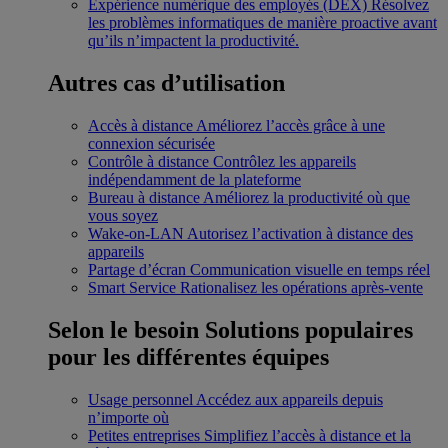
Expérience numérique des employés (DEX)
Résolvez
les problèmes informatiques de manière proactive avant
qu’ils n’impactent la productivité.
Autres cas d’utilisation
Accès à distance
Améliorez l’accès grâce à une
connexion sécurisée
Contrôle à distance
Contrôlez les appareils
indépendamment de la plateforme
Bureau à distance
Améliorez la productivité où que
vous soyez
Wake-on-LAN
Autorisez l’activation à distance des
appareils
Partage d’écran
Communication visuelle en temps réel
Smart Service
Rationalisez les opérations après-vente
Selon le besoin
Solutions populaires
pour les différentes équipes
Usage personnel
Accédez aux appareils depuis
n’importe où
Petites entreprises
Simplifiez l’accès à distance et la