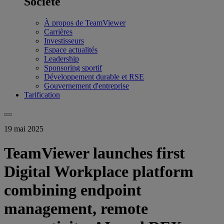
Société
À propos de TeamViewer
Carrières
Investisseurs
Espace actualités
Leadership
Sponsoring sportif
Développement durable et RSE
Gouvernement d'entreprise
Tarification
19 mai 2025
TeamViewer launches first
Digital Workplace platform
combining endpoint
management, remote