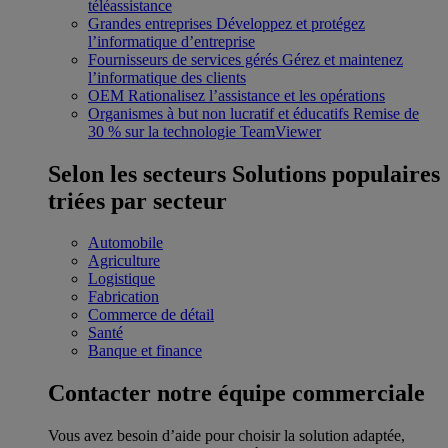
téléassistance
Grandes entreprises
Développez et protégez
l’informatique d’entreprise
Fournisseurs de services gérés
Gérez et maintenez
l’informatique des clients
OEM
Rationalisez l’assistance et les opérations
Organismes à but non lucratif et éducatifs
Remise de
30 % sur la technologie TeamViewer
Selon les secteurs
Solutions populaires
triées par secteur
Automobile
Agriculture
Logistique
Fabrication
Commerce de détail
Santé
Banque et finance
Contacter notre équipe commerciale
Vous avez besoin d’aide pour choisir la solution adaptée,