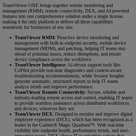
TeamViewer ONE brings together remote monitoring and
management (RMM), remote connectivity, DEX, and AI-powered
features into one comprehensive solution under a single license,
making it the only platform to deliver all these capabilities
seamlessly for businesses of any size.
TeamViewer RMM
: Proactive device monitoring and
management with built-in endpoint security, mobile device
management (MDM), and patching, helping IT teams stay
ahead of potential issues, reduce disruptions, and ensure
device compliance across the workforce.
TeamViewer Intelligence
: AI-driven support tools like
CoPilot provide real-time diagnostics and context-aware
troubleshooting recommendations, while Session Insights
generate automatic, structured reports to help IT teams
analyze trends and improve performance.
TeamViewer Remote Connectivity
: Secure, reliable and
industry-leading remote access and control, enabling IT teams
to provide seamless assistance across distributed workforces
and devices, wherever they are.
TeamViewer DEX
: Designed to monitor and improve digital
employee experience (DEX), which has been recognized as a
leader in the Gartner® Magic Quadrant™. With real-time
visibility into endpoint health, performance trends, and user-
impacting issues, DEX allows IT to prioritize actions that