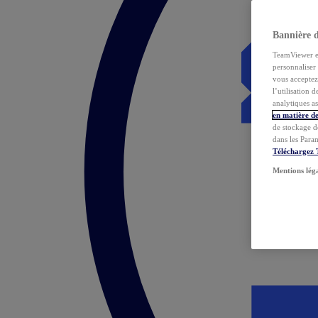
Bannière 
TeamViewer et 
personnaliser 
vous acceptez 
l’utilisation 
analytiques as
en matière de
de stockage d
dans les Para
Téléchargez
Mentions lég