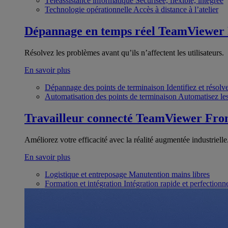
Téléassistance informatique
Sécurisée, flexible, intégrée
Technologie opérationnelle
Accès à distance à l’atelier
Dépannage en temps réel
TeamViewer
Résolvez les problèmes avant qu’ils n’affectent les utilisateurs.
En savoir plus
Dépannage des points de terminaison
Identifiez et résol
Automatisation des points de terminaison
Automatisez les
Travailleur connecté
TeamViewer Fron
Améliorez votre efficacité avec la réalité augmentée industrielle
En savoir plus
Logistique et entreposage
Manutention mains libres
Formation et intégration
Intégration rapide et perfection