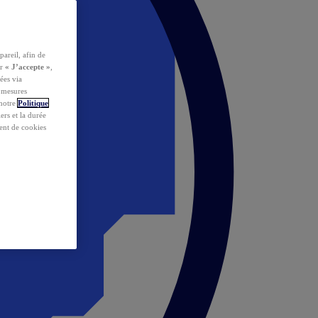
pareil, afin de
ur
« J’accepte »
,
ées via
s mesures
 notre
Politique
iers et la durée
ent de cookies