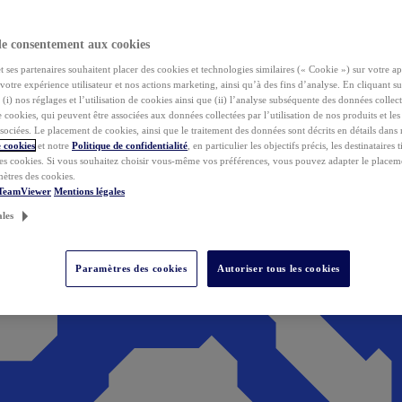
de consentement aux cookies
ses partenaires souhaitent placer des cookies et technologies similaires (« Cookie ») sur votre ap
votre expérience utilisateur et nos actions marketing, ainsi qu’à des fins d’analyse. En cliquant s
(i) nos réglages et l’utilisation de cookies ainsi que (ii) l’analyse subséquente des données collect
de cookies, qui peuvent être associées aux données collectées par l’utilisation de nos produits et le
sociées. Le placement de cookies, ainsi que le traitement des données sont décrits en détails dans
 cookies
et notre
Politique de confidentialité
, en particulier les objectifs précis, les destinataires t
es cookies. Si vous souhaitez choisir vous-même vos préférences, vous pouvez adapter le placem
mètres des cookies.
 TeamViewer
Mentions légales
ales
Paramètres des cookies
Autoriser tous les cookies