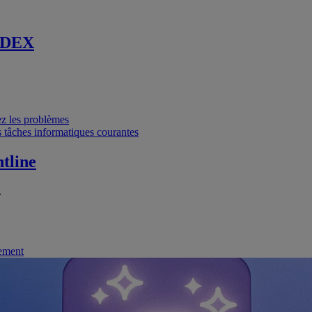
 DEX
vez les problèmes
 tâches informatiques courantes
tline
.
nement