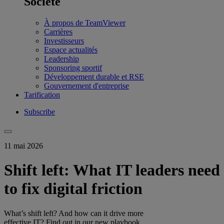
Société
À propos de TeamViewer
Carrières
Investisseurs
Espace actualités
Leadership
Sponsoring sportif
Développement durable et RSE
Gouvernement d'entreprise
Tarification
Subscribe
11 mai 2026
Shift left: What IT leaders need
to fix digital friction
What’s shift left? And how can it drive more
effective IT? Find out in our new playbook.