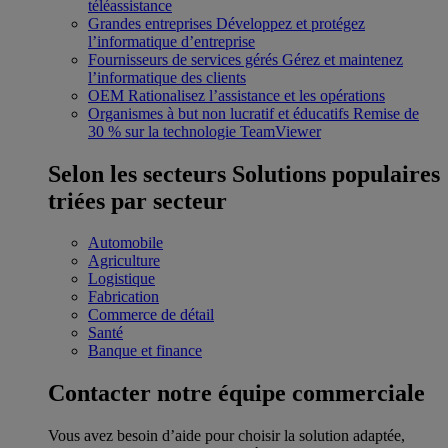
téléassistance
Grandes entreprises
Développez et protégez
l’informatique d’entreprise
Fournisseurs de services gérés
Gérez et maintenez
l’informatique des clients
OEM
Rationalisez l’assistance et les opérations
Organismes à but non lucratif et éducatifs
Remise de
30 % sur la technologie TeamViewer
Selon les secteurs
Solutions populaires
triées par secteur
Automobile
Agriculture
Logistique
Fabrication
Commerce de détail
Santé
Banque et finance
Contacter notre équipe commerciale
Vous avez besoin d’aide pour choisir la solution adaptée,