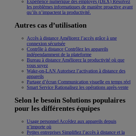
Expérience numérique des employés (DEX)
Résolvez
les problèmes informatiques de manière proactive avant
qu’ils n’impactent la productivité.
Autres cas d’utilisation
Accès à distance
Améliorez l’accès grâce à une
connexion sécurisée
Contrôle à distance
Contrôlez les appareils
indépendamment de la plateforme
Bureau à distance
Améliorez la productivité où que
vous soyez
Wake-on-LAN
Autorisez l’activation à distance des
appareils
Partage d’écran
Communication visuelle en temps réel
Smart Service
Rationalisez les opérations après-vente
Selon le besoin
Solutions populaires
pour les différentes équipes
Usage personnel
Accédez aux appareils depuis
n’importe où
Petites entreprises
Simplifiez l’accès à distance et la