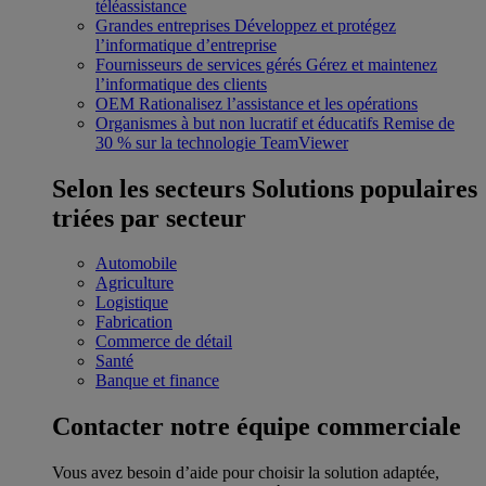
téléassistance
Grandes entreprises
Développez et protégez
l’informatique d’entreprise
Fournisseurs de services gérés
Gérez et maintenez
l’informatique des clients
OEM
Rationalisez l’assistance et les opérations
Organismes à but non lucratif et éducatifs
Remise de
30 % sur la technologie TeamViewer
Selon les secteurs
Solutions populaires
triées par secteur
Automobile
Agriculture
Logistique
Fabrication
Commerce de détail
Santé
Banque et finance
Contacter notre équipe commerciale
Vous avez besoin d’aide pour choisir la solution adaptée,