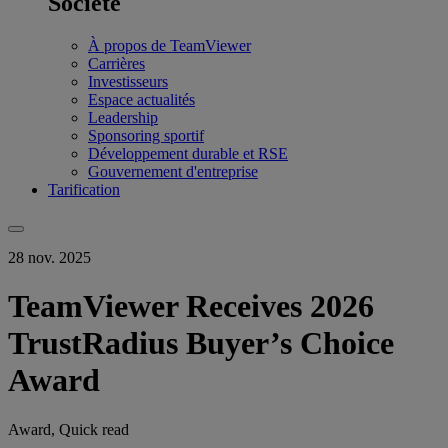
Société
À propos de TeamViewer
Carrières
Investisseurs
Espace actualités
Leadership
Sponsoring sportif
Développement durable et RSE
Gouvernement d'entreprise
Tarification
28 nov. 2025
TeamViewer Receives 2026
TrustRadius Buyer’s Choice
Award
Award, Quick read