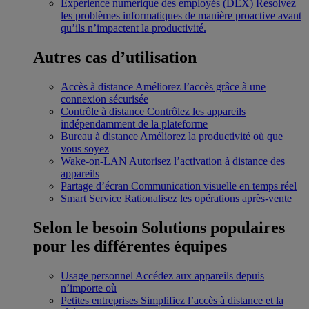
Expérience numérique des employés (DEX)
Résolvez
les problèmes informatiques de manière proactive avant
qu’ils n’impactent la productivité.
Autres cas d’utilisation
Accès à distance
Améliorez l’accès grâce à une
connexion sécurisée
Contrôle à distance
Contrôlez les appareils
indépendamment de la plateforme
Bureau à distance
Améliorez la productivité où que
vous soyez
Wake-on-LAN
Autorisez l’activation à distance des
appareils
Partage d’écran
Communication visuelle en temps réel
Smart Service
Rationalisez les opérations après-vente
Selon le besoin
Solutions populaires
pour les différentes équipes
Usage personnel
Accédez aux appareils depuis
n’importe où
Petites entreprises
Simplifiez l’accès à distance et la