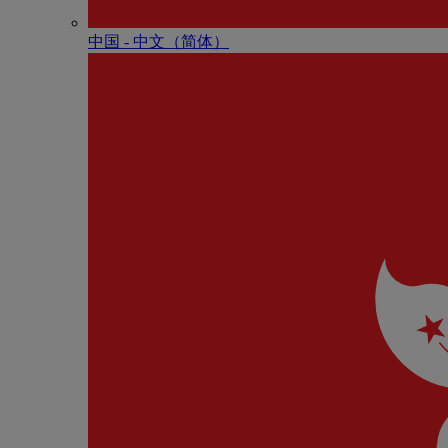
中国 - 中⽂（简体）