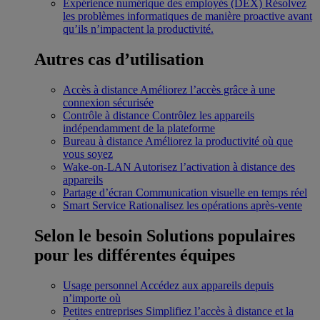
Expérience numérique des employés (DEX)
Résolvez
les problèmes informatiques de manière proactive avant
qu’ils n’impactent la productivité.
Autres cas d’utilisation
Accès à distance
Améliorez l’accès grâce à une
connexion sécurisée
Contrôle à distance
Contrôlez les appareils
indépendamment de la plateforme
Bureau à distance
Améliorez la productivité où que
vous soyez
Wake-on-LAN
Autorisez l’activation à distance des
appareils
Partage d’écran
Communication visuelle en temps réel
Smart Service
Rationalisez les opérations après-vente
Selon le besoin
Solutions populaires
pour les différentes équipes
Usage personnel
Accédez aux appareils depuis
n’importe où
Petites entreprises
Simplifiez l’accès à distance et la