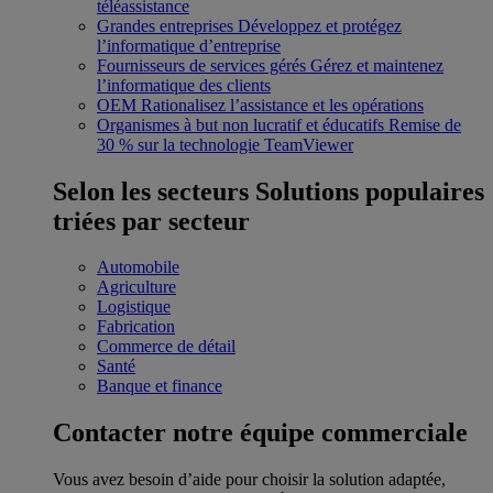
téléassistance
Grandes entreprises
Développez et protégez
l’informatique d’entreprise
Fournisseurs de services gérés
Gérez et maintenez
l’informatique des clients
OEM
Rationalisez l’assistance et les opérations
Organismes à but non lucratif et éducatifs
Remise de
30 % sur la technologie TeamViewer
Selon les secteurs
Solutions populaires
triées par secteur
Automobile
Agriculture
Logistique
Fabrication
Commerce de détail
Santé
Banque et finance
Contacter notre équipe commerciale
Vous avez besoin d’aide pour choisir la solution adaptée,