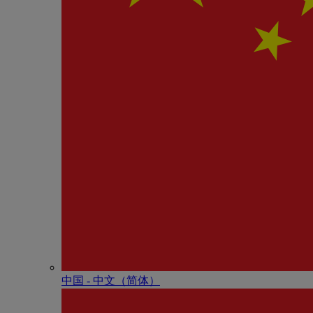
中国 - 中⽂（简体）