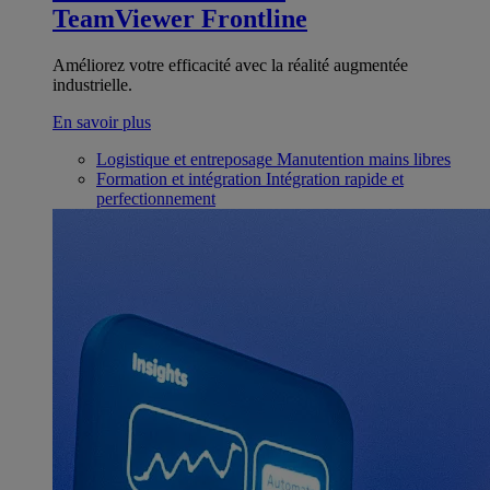
TeamViewer Frontline
Améliorez votre efficacité avec la réalité augmentée
industrielle.
En savoir plus
Logistique et entreposage
Manutention mains libres
Formation et intégration
Intégration rapide et
perfectionnement