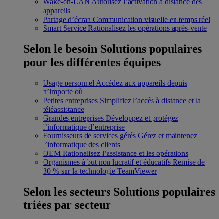
Wake-on-LAN
Autorisez l’activation à distance des
appareils
Partage d’écran
Communication visuelle en temps réel
Smart Service
Rationalisez les opérations après-vente
Selon le besoin
Solutions populaires
pour les différentes équipes
Usage personnel
Accédez aux appareils depuis
n’importe où
Petites entreprises
Simplifiez l’accès à distance et la
téléassistance
Grandes entreprises
Développez et protégez
l’informatique d’entreprise
Fournisseurs de services gérés
Gérez et maintenez
l’informatique des clients
OEM
Rationalisez l’assistance et les opérations
Organismes à but non lucratif et éducatifs
Remise de
30 % sur la technologie TeamViewer
Selon les secteurs
Solutions populaires
triées par secteur