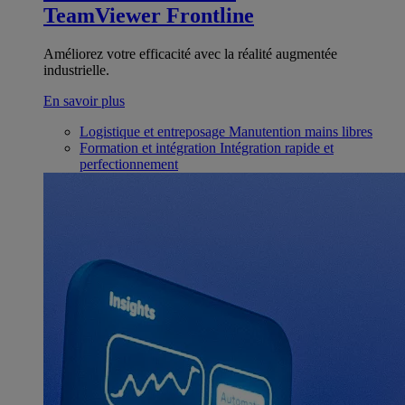
TeamViewer Frontline
Améliorez votre efficacité avec la réalité augmentée
industrielle.
En savoir plus
Logistique et entreposage
Manutention mains libres
Formation et intégration
Intégration rapide et
perfectionnement