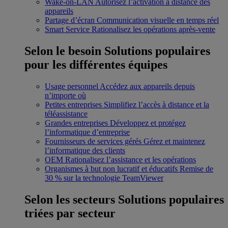
Wake-on-LAN
Autorisez l’activation à distance des
appareils
Partage d’écran
Communication visuelle en temps réel
Smart Service
Rationalisez les opérations après-vente
Selon le besoin
Solutions populaires
pour les différentes équipes
Usage personnel
Accédez aux appareils depuis
n’importe où
Petites entreprises
Simplifiez l’accès à distance et la
téléassistance
Grandes entreprises
Développez et protégez
l’informatique d’entreprise
Fournisseurs de services gérés
Gérez et maintenez
l’informatique des clients
OEM
Rationalisez l’assistance et les opérations
Organismes à but non lucratif et éducatifs
Remise de
30 % sur la technologie TeamViewer
Selon les secteurs
Solutions populaires
triées par secteur