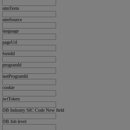
utmTerm
utmSource
language
pageUrl
formId
programId
lastProgramId
cookie
jwtToken
DB Industry SIC Code New field
DB Job level