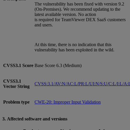
The vulnerability has been fixed with version 9.2
(On-Premises). We recommend updating to the
latest available version. No action
is required for TeamViewer DEX SaaS customers
and users.
At this time, there is no indication that this
vulnerability has been exploited in the wild.
CVSS3.1
Score
Base Score 6.3 (Medium)
CVSS3.1
CVSS:3.1/AV:N/AC:L/PR:L/UI:N/S:U/C:L/I:L/A:
Vector String
Problem type
CWE-20: Improper Input Validation
3. Affected software and versions