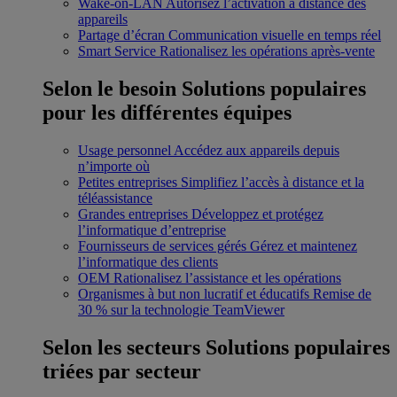
Wake-on-LAN
Autorisez l’activation à distance des
appareils
Partage d’écran
Communication visuelle en temps réel
Smart Service
Rationalisez les opérations après-vente
Selon le besoin
Solutions populaires
pour les différentes équipes
Usage personnel
Accédez aux appareils depuis
n’importe où
Petites entreprises
Simplifiez l’accès à distance et la
téléassistance
Grandes entreprises
Développez et protégez
l’informatique d’entreprise
Fournisseurs de services gérés
Gérez et maintenez
l’informatique des clients
OEM
Rationalisez l’assistance et les opérations
Organismes à but non lucratif et éducatifs
Remise de
30 % sur la technologie TeamViewer
Selon les secteurs
Solutions populaires
triées par secteur