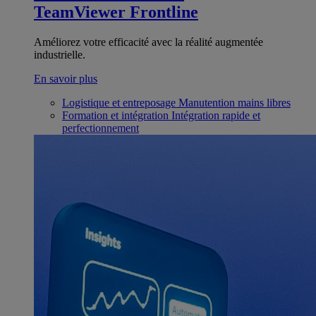
TeamViewer Frontline
Améliorez votre efficacité avec la réalité augmentée
industrielle.
En savoir plus
Logistique et entreposage
Manutention mains libres
Formation et intégration
Intégration rapide et
perfectionnement