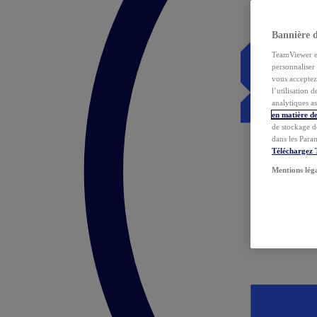
Bannière 
TeamViewer et 
personnaliser 
vous acceptez 
l’utilisation 
analytiques as
en matière de
de stockage d
dans les Para
Téléchargez
Mentions lég