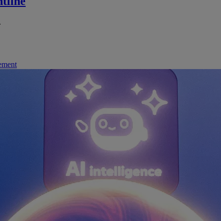
tline
.
nement