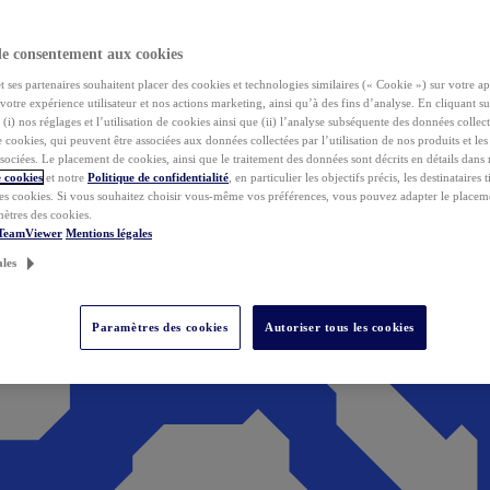
de consentement aux cookies
ses partenaires souhaitent placer des cookies et technologies similaires (« Cookie ») sur votre ap
votre expérience utilisateur et nos actions marketing, ainsi qu’à des fins d’analyse. En cliquant s
(i) nos réglages et l’utilisation de cookies ainsi que (ii) l’analyse subséquente des données collect
de cookies, qui peuvent être associées aux données collectées par l’utilisation de nos produits et le
sociées. Le placement de cookies, ainsi que le traitement des données sont décrits en détails dans
 cookies
et notre
Politique de confidentialité
, en particulier les objectifs précis, les destinataires t
es cookies. Si vous souhaitez choisir vous-même vos préférences, vous pouvez adapter le placem
mètres des cookies.
 TeamViewer
Mentions légales
ales
Paramètres des cookies
Autoriser tous les cookies