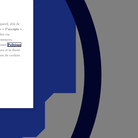
pareil, afin de
ur
« J’accepte »
,
ées via
s mesures
 notre
Politique
iers et la durée
ent de cookies