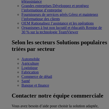
téléassistance
Grandes entreprises
Développez et protégez
l’informatique d’entreprise
Fournisseurs de services gérés
Gérez et maintenez
l’informatique des clients
OEM
Rationalisez l’assistance et les opérations
Organismes à but non lucratif et éducatifs
Remise de
30 % sur la technologie TeamViewer
Selon les secteurs
Solutions populaires
triées par secteur
Automobile
Agriculture
Logistique
Fabrication
Commerce de détail
Santé
Banque et finance
Contacter notre équipe commerciale
Vous avez besoin d’aide pour choisir la solution adaptée,