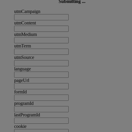
Submitting ...
utmCampaign
utmContent
utmMedium
utmTerm
utmSource
language
pageUrl
formId
programId
lastProgramId
cookie