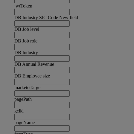
jwtToken
DB Industry SIC Code New field
DB Job level
DB Job role
DB Industry
DB Annual Revenue
DB Employee size
marketoTarget
pagePath
gclid
pageName