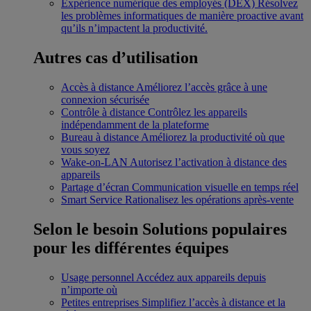
Expérience numérique des employés (DEX)
Résolvez
les problèmes informatiques de manière proactive avant
qu’ils n’impactent la productivité.
Autres cas d’utilisation
Accès à distance
Améliorez l’accès grâce à une
connexion sécurisée
Contrôle à distance
Contrôlez les appareils
indépendamment de la plateforme
Bureau à distance
Améliorez la productivité où que
vous soyez
Wake-on-LAN
Autorisez l’activation à distance des
appareils
Partage d’écran
Communication visuelle en temps réel
Smart Service
Rationalisez les opérations après-vente
Selon le besoin
Solutions populaires
pour les différentes équipes
Usage personnel
Accédez aux appareils depuis
n’importe où
Petites entreprises
Simplifiez l’accès à distance et la