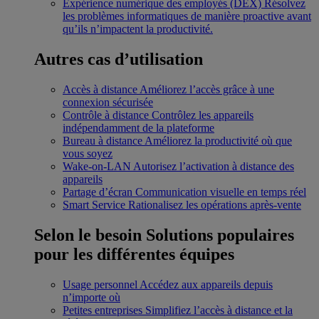
Expérience numérique des employés (DEX)
Résolvez
les problèmes informatiques de manière proactive avant
qu’ils n’impactent la productivité.
Autres cas d’utilisation
Accès à distance
Améliorez l’accès grâce à une
connexion sécurisée
Contrôle à distance
Contrôlez les appareils
indépendamment de la plateforme
Bureau à distance
Améliorez la productivité où que
vous soyez
Wake-on-LAN
Autorisez l’activation à distance des
appareils
Partage d’écran
Communication visuelle en temps réel
Smart Service
Rationalisez les opérations après-vente
Selon le besoin
Solutions populaires
pour les différentes équipes
Usage personnel
Accédez aux appareils depuis
n’importe où
Petites entreprises
Simplifiez l’accès à distance et la