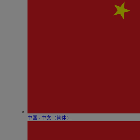
中国 - 中⽂（简体）