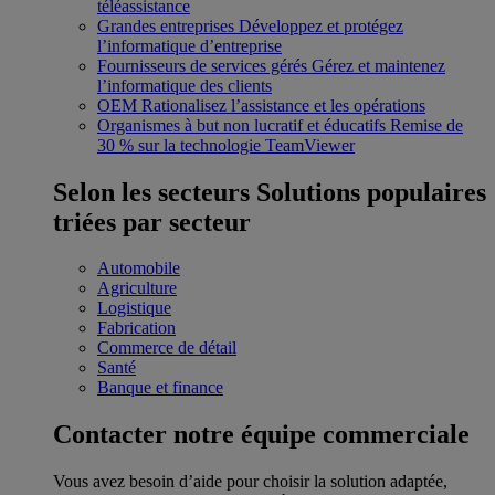
téléassistance
Grandes entreprises
Développez et protégez
l’informatique d’entreprise
Fournisseurs de services gérés
Gérez et maintenez
l’informatique des clients
OEM
Rationalisez l’assistance et les opérations
Organismes à but non lucratif et éducatifs
Remise de
30 % sur la technologie TeamViewer
Selon les secteurs
Solutions populaires
triées par secteur
Automobile
Agriculture
Logistique
Fabrication
Commerce de détail
Santé
Banque et finance
Contacter notre équipe commerciale
Vous avez besoin d’aide pour choisir la solution adaptée,