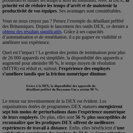
problèmes et limiter les temps d’arrêt au minimum. Avec la DEX,
la
priorité est de réduire les temps d’arrêt et de maintenir la
productivité de vos équipes
. Ses avantages sont considérables.
Vous ne nous croyez pas ? Prenez l’exemple du détaillant préféré
des Britanniques. Depuis le lancement des outils DEX, ce dernier a
obtenu des résultats significatifs
. Grâce à ses capacités
d’automatisation et de remédiation, il a pu gagner en visibilité et
améliorer son expérience.
Quel est l’impact ? La gestion des points de terminaison pour plus
de 26 000 appareils est simplifiée, la disponibilité des appareils a
augmenté pour atteindre 98 %, le temps moyen de résolution
(MTTR) est réduit et, surtout,
l’expérience des employés
s’améliore tandis que la friction numérique diminue
.
Grâce à la DEX, la disponibilité des appareils du
détaillant préféré du Royaume-Uni a atteint 98 %.
Le retour sur investissement de la DEX est évident. Les
organisations dotées de programmes DEX matures
enregistrent
sept fois moins de perturbations dans l’expérience numérique
de leurs employés
. De plus, elles sont
56 % plus susceptibles de
reconnaître que les pratiques DEX offrent de meilleures
expériences de travail à distance
. Enfin, elles bénéficient d’
une