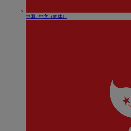
中国 - 中⽂（简体）