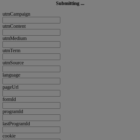
Submitting ...
utmCampaign
utmContent
utmMedium
utmTerm
utmSource
language
pageUrl
formId
programId
lastProgramId
cookie