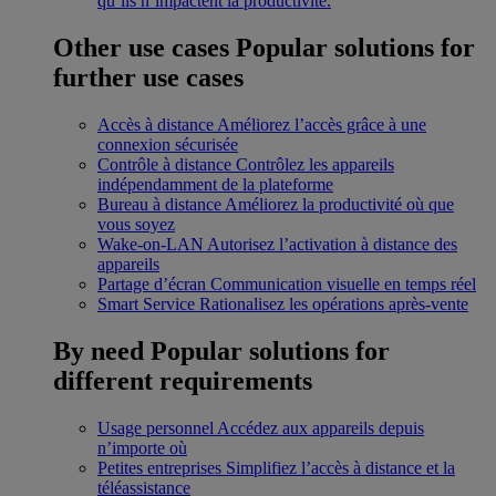
qu’ils n’impactent la productivité.
Other use cases
Popular solutions for
further use cases
Accès à distance
Améliorez l’accès grâce à une
connexion sécurisée
Contrôle à distance
Contrôlez les appareils
indépendamment de la plateforme
Bureau à distance
Améliorez la productivité où que
vous soyez
Wake-on-LAN
Autorisez l’activation à distance des
appareils
Partage d’écran
Communication visuelle en temps réel
Smart Service
Rationalisez les opérations après-vente
By need
Popular solutions for
different requirements
Usage personnel
Accédez aux appareils depuis
n’importe où
Petites entreprises
Simplifiez l’accès à distance et la
téléassistance