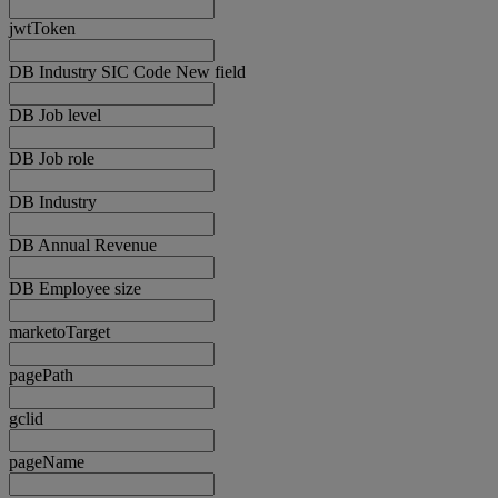
jwtToken
DB Industry SIC Code New field
DB Job level
DB Job role
DB Industry
DB Annual Revenue
DB Employee size
marketoTarget
pagePath
gclid
pageName