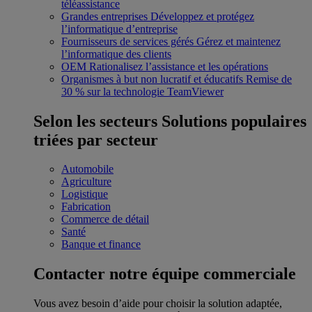
téléassistance
Grandes entreprises
Développez et protégez
l’informatique d’entreprise
Fournisseurs de services gérés
Gérez et maintenez
l’informatique des clients
OEM
Rationalisez l’assistance et les opérations
Organismes à but non lucratif et éducatifs
Remise de
30 % sur la technologie TeamViewer
Selon les secteurs
Solutions populaires
triées par secteur
Automobile
Agriculture
Logistique
Fabrication
Commerce de détail
Santé
Banque et finance
Contacter notre équipe commerciale
Vous avez besoin d’aide pour choisir la solution adaptée,