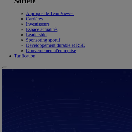
Société
À propos de TeamViewer
Carrières
Investisseurs
Espace actualités
Leadership
Sponsoring sportif
Développement durable et RSE
Gouvernement d'entreprise
Tarification