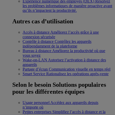
Expérience numérique des employés (DEX)
Résolvez
les problèmes informatiques de manière proactive avant
qu’ils n’impactent la productivité.
Autres cas d’utilisation
Accès à distance
Améliorez l’accès grâce à une
connexion sécurisée
Contrôle à distance
Contrôlez les appareils
indépendamment de la plateforme
Bureau à distance
Améliorez la productivité où que
vous soyez
Wake-on-LAN
Autorisez l’activation à distance des
appareils
Partage d’écran
Communication visuelle en temps réel
Smart Service
Rationalisez les opérations après-vente
Selon le besoin
Solutions populaires
pour les différentes équipes
Usage personnel
Accédez aux appareils depuis
n’importe où
Petites entreprises
Simplifiez l’accès à distance et la