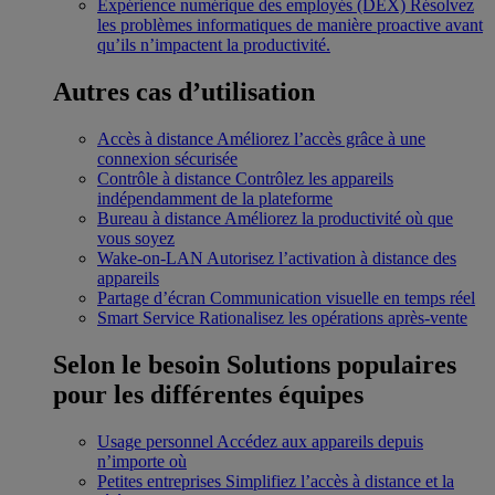
Expérience numérique des employés (DEX)
Résolvez
les problèmes informatiques de manière proactive avant
qu’ils n’impactent la productivité.
Autres cas d’utilisation
Accès à distance
Améliorez l’accès grâce à une
connexion sécurisée
Contrôle à distance
Contrôlez les appareils
indépendamment de la plateforme
Bureau à distance
Améliorez la productivité où que
vous soyez
Wake-on-LAN
Autorisez l’activation à distance des
appareils
Partage d’écran
Communication visuelle en temps réel
Smart Service
Rationalisez les opérations après-vente
Selon le besoin
Solutions populaires
pour les différentes équipes
Usage personnel
Accédez aux appareils depuis
n’importe où
Petites entreprises
Simplifiez l’accès à distance et la