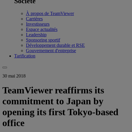
Société
À propos de TeamViewer
Carrières
Investisseurs
Espace actualités
Leadership
Sponsoring sportif
Développement durable et RSE
Gouvernement d'entreprise
Tarification
30 mai 2018
TeamViewer reaffirms its
commitment to Japan by
opening its first Tokyo-based
office