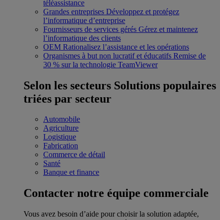
téléassistance
Grandes entreprises
Développez et protégez
l’informatique d’entreprise
Fournisseurs de services gérés
Gérez et maintenez
l’informatique des clients
OEM
Rationalisez l’assistance et les opérations
Organismes à but non lucratif et éducatifs
Remise de
30 % sur la technologie TeamViewer
Selon les secteurs
Solutions populaires
triées par secteur
Automobile
Agriculture
Logistique
Fabrication
Commerce de détail
Santé
Banque et finance
Contacter notre équipe commerciale
Vous avez besoin d’aide pour choisir la solution adaptée,