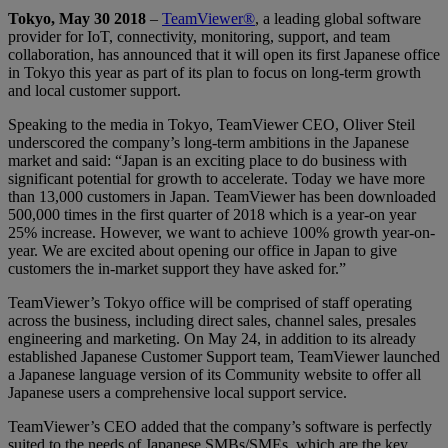
Tokyo, May 30 2018
–
TeamViewer®
, a leading global software
provider for IoT, connectivity, monitoring, support, and team
collaboration, has announced that it will open its first Japanese office
in Tokyo this year as part of its plan to focus on long-term growth
and local customer support.
Speaking to the media in Tokyo, TeamViewer CEO, Oliver Steil
underscored the company’s long-term ambitions in the Japanese
market and said: “Japan is an exciting place to do business with
significant potential for growth to accelerate. Today we have more
than 13,000 customers in Japan. TeamViewer has been downloaded
500,000 times in the first quarter of 2018 which is a year-on year
25% increase. However, we want to achieve 100% growth year-on-
year. We are excited about opening our office in Japan to give
customers the in-market support they have asked for.”
TeamViewer’s Tokyo office will be comprised of staff operating
across the business, including direct sales, channel sales, presales
engineering and marketing. On May 24, in addition to its already
established Japanese Customer Support team, TeamViewer launched
a Japanese language version of its Community website to offer all
Japanese users a comprehensive local support service.
TeamViewer’s CEO added that the company’s software is perfectly
suited to the needs of Japanese SMBs/SMEs, which are the key