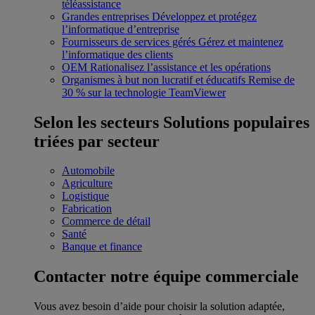
téléassistance
Grandes entreprises
Développez et protégez
l’informatique d’entreprise
Fournisseurs de services gérés
Gérez et maintenez
l’informatique des clients
OEM
Rationalisez l’assistance et les opérations
Organismes à but non lucratif et éducatifs
Remise de
30 % sur la technologie TeamViewer
Selon les secteurs
Solutions populaires
triées par secteur
Automobile
Agriculture
Logistique
Fabrication
Commerce de détail
Santé
Banque et finance
Contacter notre équipe commerciale
Vous avez besoin d’aide pour choisir la solution adaptée,