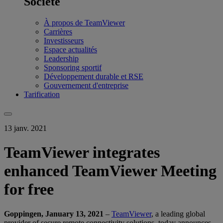
Société
À propos de TeamViewer
Carrières
Investisseurs
Espace actualités
Leadership
Sponsoring sportif
Développement durable et RSE
Gouvernement d'entreprise
Tarification
13 janv. 2021
TeamViewer integrates
enhanced TeamViewer Meeting
for free
Goppingen, January 13, 2021
–
TeamViewer
, a leading global
provider of secure remote connectivity solutions, today announces