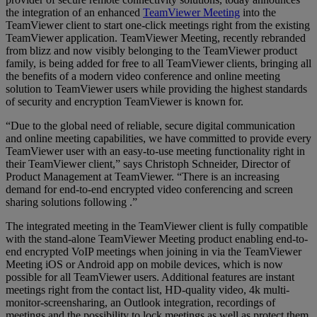
the integration of an enhanced
TeamViewer Meeting
into the
TeamViewer client to start one-click meetings right from the existing
TeamViewer application. TeamViewer Meeting, recently rebranded
from blizz and now visibly belonging to the TeamViewer product
family, is being added for free to all TeamViewer clients, bringing all
the benefits of a modern video conference and online meeting
solution to TeamViewer users while providing the highest standards
of security and encryption TeamViewer is known for.
“Due to the global need of reliable, secure digital communication
and online meeting capabilities, we have committed to provide every
TeamViewer user with an easy-to-use meeting functionality right in
their TeamViewer client,” says Christoph Schneider, Director of
Product Management at TeamViewer. “There is an increasing
demand for end-to-end encrypted video conferencing and screen
sharing solutions following .”
The integrated meeting in the TeamViewer client is fully compatible
with the stand-alone TeamViewer Meeting product enabling end-to-
end encrypted VoIP meetings when joining in via the TeamViewer
Meeting iOS or Android app on mobile devices, which is now
possible for all TeamViewer users. Additional features are instant
meetings right from the contact list, HD-quality video, 4k multi-
monitor-screensharing, an Outlook integration, recordings of
meetings and the possibility to lock meetings as well as protect them