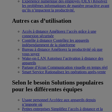
Expérience numérique des employés (DEX)
Résolvez
les problèmes informatiques de manière proactive avant
qu’ils n’impactent la productivité.
Autres cas d’utilisation
Accès à distance
Améliorez l’accès grâce à une
connexion sécurisée
Contrôle à distance
Contrôlez les appareils
indépendamment de la plateforme
Bureau à distance
Améliorez la productivité où que
vous soyez
Wake-on-LAN
Autorisez l’activation à distance des
appareils
Partage d’écran
Communication visuelle en temps réel
Smart Service
Rationalisez les opérations après-vente
Selon le besoin
Solutions populaires
pour les différentes équipes
Usage personnel
Accédez aux appareils depuis
n’importe où
Petites entreprises
Simplifiez l’accès à distance et la