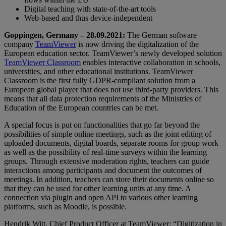
Digital teaching with state-of-the-art tools
Web-based and thus device-independent
Goppingen, Germany – 28.09.2021:
The German software
company
TeamViewer
is now driving the digitalization of the
European education sector. TeamViewer’s newly developed solution
TeamViewer Classroom
enables interactive collaboration in schools,
universities, and other educational institutions. TeamViewer
Classroom is the first fully GDPR-compliant solution from a
European global player that does not use third-party providers. This
means that all data protection requirements of the Ministries of
Education of the European countries can be met.
A special focus is put on functionalities that go far beyond the
possibilities of simple online meetings, such as the joint editing of
uploaded documents, digital boards, separate rooms for group work
as well as the possibility of real-time surveys within the learning
groups. Through extensive moderation rights, teachers can guide
interactions among participants and document the outcomes of
meetings. In addition, teachers can store their documents online so
that they can be used for other learning units at any time. A
connection via plugin and open API to various other learning
platforms, such as Moodle, is possible.
Hendrik Witt, Chief Product Officer at TeamViewer: “Digitization in