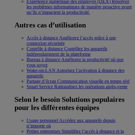
Expérience numérique des employés (DEX)
Résolvez
les problèmes informatiques de manière proactive avant
qu’ils n’impactent la productivité.
Autres cas d’utilisation
Accès à distance
Améliorez l’accès grâce à une
connexion sécurisée
Contrôle à distance
Contrôlez les appareils
indépendamment de la plateforme
Bureau à distance
Améliorez la productivité où que
vous soyez
Wake-on-LAN
Autorisez l’activation à distance des
appareils
Partage d’écran
Communication visuelle en temps réel
Smart Service
Rationalisez les opérations après-vente
Selon le besoin
Solutions populaires
pour les différentes équipes
Usage personnel
Accédez aux appareils depuis
n’importe où
Petites entreprises
Simplifiez l’accès à distance et la