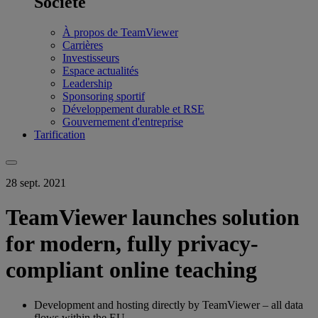
Société
À propos de TeamViewer
Carrières
Investisseurs
Espace actualités
Leadership
Sponsoring sportif
Développement durable et RSE
Gouvernement d'entreprise
Tarification
28 sept. 2021
TeamViewer launches solution
for modern, fully privacy-
compliant online teaching
Development and hosting directly by TeamViewer – all data
flows within the EU