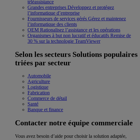
téléassistance
Grandes entreprises
Développez et protégez
l’informatique d’entreprise
Fournisseurs de services gérés
Gérez et maintenez
l’informatique des clients
OEM
Rationalisez l’assistance et les opérations
Organismes à but non lucratif et éducatifs
Remise de
30 % sur la technologie TeamViewer
Selon les secteurs
Solutions populaires
triées par secteur
Automobile
Agriculture
Logistique
Fabrication
Commerce de détail
Santé
Banque et finance
Contacter notre équipe commerciale
Vous avez besoin d’aide pour choisir la solution adaptée,