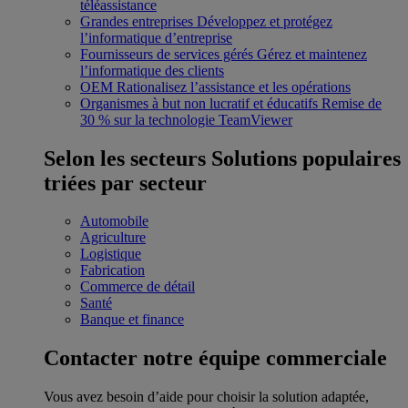
téléassistance
Grandes entreprises
Développez et protégez
l’informatique d’entreprise
Fournisseurs de services gérés
Gérez et maintenez
l’informatique des clients
OEM
Rationalisez l’assistance et les opérations
Organismes à but non lucratif et éducatifs
Remise de
30 % sur la technologie TeamViewer
Selon les secteurs
Solutions populaires
triées par secteur
Automobile
Agriculture
Logistique
Fabrication
Commerce de détail
Santé
Banque et finance
Contacter notre équipe commerciale
Vous avez besoin d’aide pour choisir la solution adaptée,