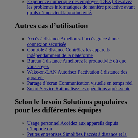
Expérience numérique des employés (DEX)
Résolvez
les problèmes informatiques de manière proactive avant
qu’ils n’impactent la productivité.
Autres cas d’utilisation
Accès à distance
Améliorez l’accès grâce à une
connexion sécurisée
Contrôle à distance
Contrôlez les appareils
indépendamment de la plateforme
Bureau à distance
Améliorez la productivité où que
vous soyez
Wake-on-LAN
Autorisez l’activation à distance des
appareils
Partage d’écran
Communication visuelle en temps réel
Smart Service
Rationalisez les opérations après-vente
Selon le besoin
Solutions populaires
pour les différentes équipes
Usage personnel
Accédez aux appareils depuis
n’importe où
Petites entreprises
Simplifiez l’accès à distance et la