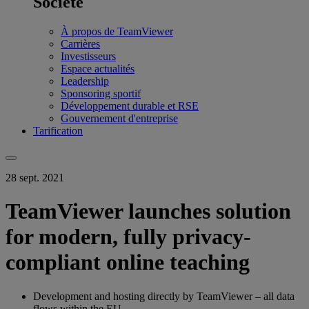
Société
À propos de TeamViewer
Carrières
Investisseurs
Espace actualités
Leadership
Sponsoring sportif
Développement durable et RSE
Gouvernement d'entreprise
Tarification
28 sept. 2021
TeamViewer launches solution
for modern, fully privacy-
compliant online teaching
Development and hosting directly by TeamViewer – all data
flows within the EU