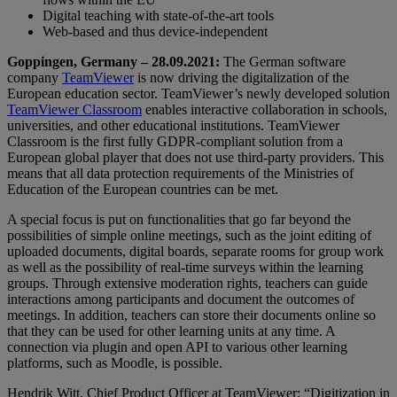
Digital teaching with state-of-the-art tools
Web-based and thus device-independent
Goppingen, Germany – 28.09.2021:
The German software
company
TeamViewer
is now driving the digitalization of the
European education sector. TeamViewer’s newly developed solution
TeamViewer Classroom
enables interactive collaboration in schools,
universities, and other educational institutions. TeamViewer
Classroom is the first fully GDPR-compliant solution from a
European global player that does not use third-party providers. This
means that all data protection requirements of the Ministries of
Education of the European countries can be met.
A special focus is put on functionalities that go far beyond the
possibilities of simple online meetings, such as the joint editing of
uploaded documents, digital boards, separate rooms for group work
as well as the possibility of real-time surveys within the learning
groups. Through extensive moderation rights, teachers can guide
interactions among participants and document the outcomes of
meetings. In addition, teachers can store their documents online so
that they can be used for other learning units at any time. A
connection via plugin and open API to various other learning
platforms, such as Moodle, is possible.
Hendrik Witt, Chief Product Officer at TeamViewer: “Digitization in