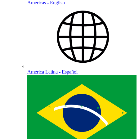
Americas - English
América Latina - Español