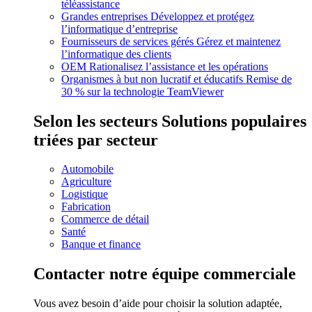
téléassistance
Grandes entreprises
Développez et protégez
l’informatique d’entreprise
Fournisseurs de services gérés
Gérez et maintenez
l’informatique des clients
OEM
Rationalisez l’assistance et les opérations
Organismes à but non lucratif et éducatifs
Remise de
30 % sur la technologie TeamViewer
Selon les secteurs
Solutions populaires
triées par secteur
Automobile
Agriculture
Logistique
Fabrication
Commerce de détail
Santé
Banque et finance
Contacter notre équipe commerciale
Vous avez besoin d’aide pour choisir la solution adaptée,