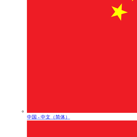
中国 - 中⽂（简体）