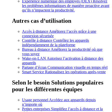
Expérience numérique des employés (DEX)
Résolvez
les problèmes informatiques de manière proactive avant
qu’ils n’impactent la productivité.
Autres cas d’utilisation
Accès à distance
Améliorez l’accès grâce à une
connexion sécurisée
Contrôle à distance
Contrôlez les appareils
indépendamment de la plateforme
Bureau à distance
Améliorez la productivité où que
vous soyez
Wake-on-LAN
Autorisez l’activation à distance des
appareils
Partage d’écran
Communication visuelle en temps réel
Smart Service
Rationalisez les opérations après-vente
Selon le besoin
Solutions populaires
pour les différentes équipes
Usage personnel
Accédez aux appareils depuis
n’importe où
Petites entreprises
Simplifiez l’accès à distance et la