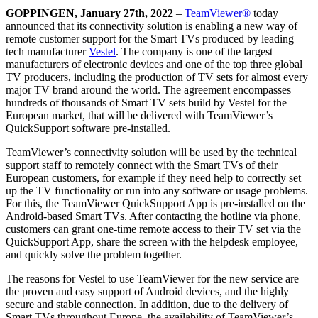
GOPPINGEN, January 27th, 2022
–
TeamViewer®
today
announced that its connectivity solution is enabling a new way of
remote customer support for the Smart TVs produced by leading
tech manufacturer
Vestel
. The company is one of the largest
manufacturers of electronic devices and one of the top three global
TV producers, including the production of TV sets for almost every
major TV brand around the world. The agreement encompasses
hundreds of thousands of Smart TV sets build by Vestel for the
European market, that will be delivered with TeamViewer’s
QuickSupport software pre-installed.
TeamViewer’s connectivity solution will be used by the technical
support staff to remotely connect with the Smart TVs of their
European customers, for example if they need help to correctly set
up the TV functionality or run into any software or usage problems.
For this, the TeamViewer QuickSupport App is pre-installed on the
Android-based Smart TVs. After contacting the hotline via phone,
customers can grant one-time remote access to their TV set via the
QuickSupport App, share the screen with the helpdesk employee,
and quickly solve the problem together.
The reasons for Vestel to use TeamViewer for the new service are
the proven and easy support of Android devices, and the highly
secure and stable connection. In addition, due to the delivery of
Smart TVs throughout Europe, the availability of TeamViewer’s