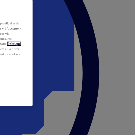
pareil, afin de
ur
« J’accepte »
,
ées via
s mesures
 notre
Politique
iers et la durée
ent de cookies