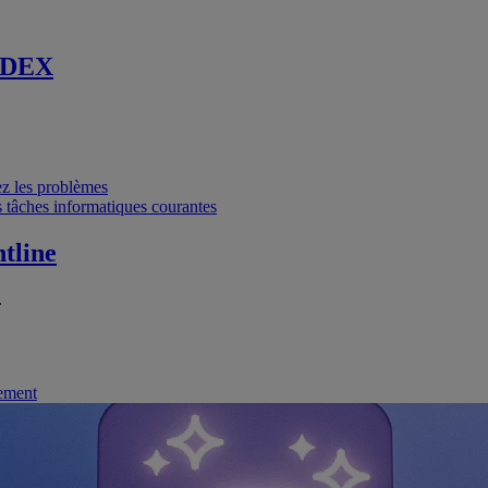
 DEX
vez les problèmes
 tâches informatiques courantes
tline
.
nement