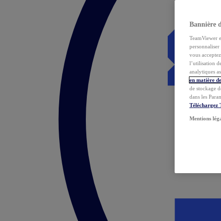
Bannière 
TeamViewer et 
personnaliser 
vous acceptez 
l’utilisation 
analytiques as
en matière de
de stockage d
dans les Para
Téléchargez
Mentions lég