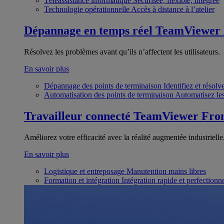
Téléassistance informatique
Sécurisée, flexible, intégrée
Technologie opérationnelle
Accès à distance à l’atelier
Dépannage en temps réel
TeamViewer
Résolvez les problèmes avant qu’ils n’affectent les utilisateurs.
En savoir plus
Dépannage des points de terminaison
Identifiez et résol
Automatisation des points de terminaison
Automatisez les
Travailleur connecté
TeamViewer Fron
Améliorez votre efficacité avec la réalité augmentée industrielle
En savoir plus
Logistique et entreposage
Manutention mains libres
Formation et intégration
Intégration rapide et perfection