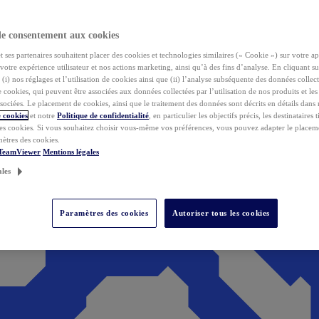
de consentement aux cookies
ses partenaires souhaitent placer des cookies et technologies similaires (« Cookie ») sur votre ap
votre expérience utilisateur et nos actions marketing, ainsi qu’à des fins d’analyse. En cliquant s
(i) nos réglages et l’utilisation de cookies ainsi que (ii) l’analyse subséquente des données collect
de cookies, qui peuvent être associées aux données collectées par l’utilisation de nos produits et le
sociées. Le placement de cookies, ainsi que le traitement des données sont décrits en détails dans
 cookies
et notre
Politique de confidentialité
, en particulier les objectifs précis, les destinataires t
es cookies. Si vous souhaitez choisir vous-même vos préférences, vous pouvez adapter le placem
mètres des cookies.
 TeamViewer
Mentions légales
ales
Paramètres des cookies
Autoriser tous les cookies