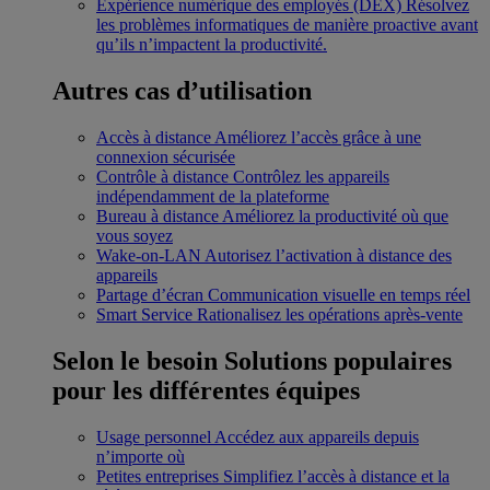
Expérience numérique des employés (DEX)
Résolvez
les problèmes informatiques de manière proactive avant
qu’ils n’impactent la productivité.
Autres cas d’utilisation
Accès à distance
Améliorez l’accès grâce à une
connexion sécurisée
Contrôle à distance
Contrôlez les appareils
indépendamment de la plateforme
Bureau à distance
Améliorez la productivité où que
vous soyez
Wake-on-LAN
Autorisez l’activation à distance des
appareils
Partage d’écran
Communication visuelle en temps réel
Smart Service
Rationalisez les opérations après-vente
Selon le besoin
Solutions populaires
pour les différentes équipes
Usage personnel
Accédez aux appareils depuis
n’importe où
Petites entreprises
Simplifiez l’accès à distance et la