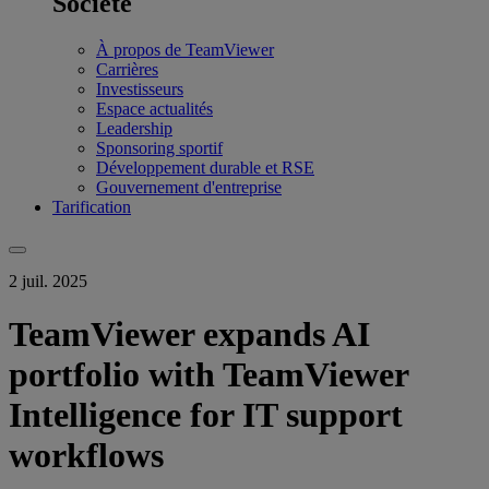
Société
À propos de TeamViewer
Carrières
Investisseurs
Espace actualités
Leadership
Sponsoring sportif
Développement durable et RSE
Gouvernement d'entreprise
Tarification
2 juil. 2025
TeamViewer expands AI
portfolio with TeamViewer
Intelligence for IT support
workflows