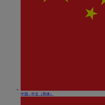
中国 - 中⽂（简体）