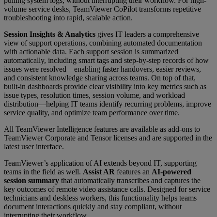
pulling system logs, without interrupting their workflow. For high-
volume service desks, TeamViewer CoPilot transforms repetitive
troubleshooting into rapid, scalable action.
Session Insights & Analytics
gives IT leaders a comprehensive
view of support operations, combining automated documentation
with actionable data. Each support session is summarized
automatically, including smart tags and step-by-step records of how
issues were resolved—enabling faster handovers, easier reviews,
and consistent knowledge sharing across teams. On top of that,
built-in dashboards provide clear visibility into key metrics such as
issue types, resolution times, session volume, and workload
distribution—helping IT teams identify recurring problems, improve
service quality, and optimize team performance over time.
All TeamViewer Intelligence features are available as add-ons to
TeamViewer Corporate and Tensor licenses and are supported in the
latest user interface.
TeamViewer’s application of AI extends beyond IT, supporting
teams in the field as well.
Assist AR
features an
AI-powered
session summary
that automatically transcribes and captures the
key outcomes of remote video assistance calls. Designed for service
technicians and deskless workers, this functionality helps teams
document interactions quickly and stay compliant, without
interrupting their workflow.