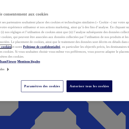
de consentement aux cookies
ses partenaires souhaitent placer des cookies et technologies similaires (« Cookie ») sur votre ap
votre expérience utilisateur et nos actions marketing, ainsi qu’à des fins d’analyse. En cliquant s
(i) nos réglages et l’utilisation de cookies ainsi que (ii) l’analyse subséquente des données collect
de cookies, qui peuvent être associées aux données collectées par l’utilisation de nos produits et le
sociées. Le placement de cookies, ainsi que le traitement des données sont décrits en détails dans
 cookies
et notre
Politique de confidentialité
, en particulier les objectifs précis, les destinataires t
es cookies. Si vous souhaitez choisir vous-même vos préférences, vous pouvez adapter le placem
mètres des cookies.
 TeamViewer
Mentions légales
ales
Paramètres des cookies
Autoriser tous les cookies