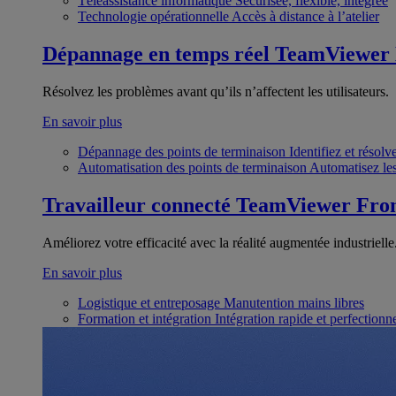
Téléassistance informatique
Sécurisée, flexible, intégrée
Technologie opérationnelle
Accès à distance à l’atelier
Dépannage en temps réel
TeamViewer
Résolvez les problèmes avant qu’ils n’affectent les utilisateurs.
En savoir plus
Dépannage des points de terminaison
Identifiez et résol
Automatisation des points de terminaison
Automatisez les
Travailleur connecté
TeamViewer Fron
Améliorez votre efficacité avec la réalité augmentée industrielle
En savoir plus
Logistique et entreposage
Manutention mains libres
Formation et intégration
Intégration rapide et perfection