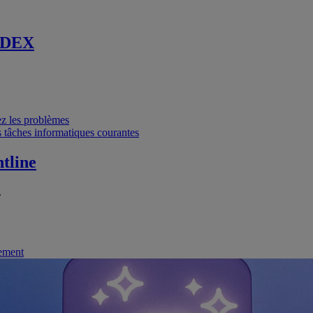
 DEX
vez les problèmes
 tâches informatiques courantes
tline
.
nement