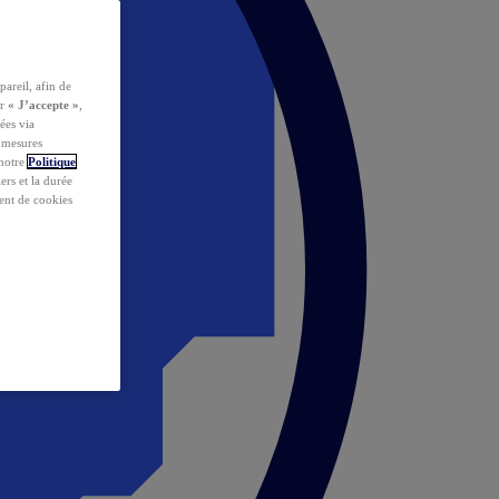
pareil, afin de
ur
« J’accepte »
,
ées via
s mesures
 notre
Politique
iers et la durée
ent de cookies