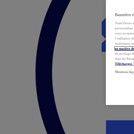
Bannière 
TeamViewer et 
personnaliser 
vous acceptez 
l’utilisation 
analytiques as
en matière de
de stockage d
dans les Para
Téléchargez
Mentions lég