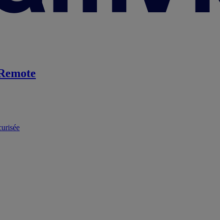
Remote
curisée