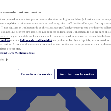
de consentement aux cookies
ses partenaires souhaitent placer des cookies et technologies similaires (« Cookie ») sur votre ap
votre expérience utilisateur et nos actions marketing, ainsi qu’à des fins d’analyse. En cliquant s
(i) nos réglages et l’utilisation de cookies ainsi que (ii) l’analyse subséquente des données collect
de cookies, qui peuvent être associées aux données collectées par l’utilisation de nos produits et le
sociées. Le placement de cookies, ainsi que le traitement des données sont décrits en détails dans
 cookies
et notre
Politique de confidentialité
, en particulier les objectifs précis, les destinataires t
es cookies. Si vous souhaitez choisir vous-même vos préférences, vous pouvez adapter le placem
mètres des cookies.
 TeamViewer
Mentions légales
ales
Paramètres des cookies
Autoriser tous les cookies