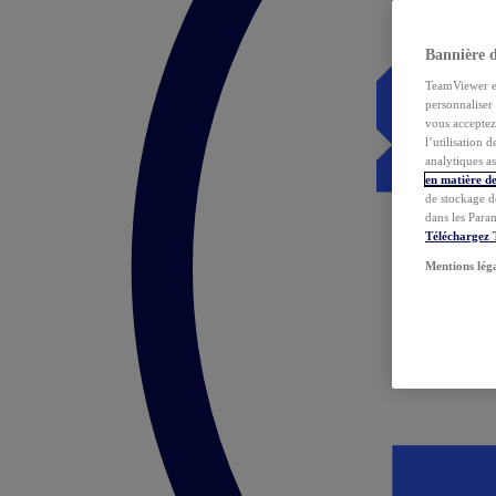
Bannière 
TeamViewer et 
personnaliser 
vous acceptez 
l’utilisation 
analytiques as
en matière de
de stockage d
dans les Para
Téléchargez
Mentions lég