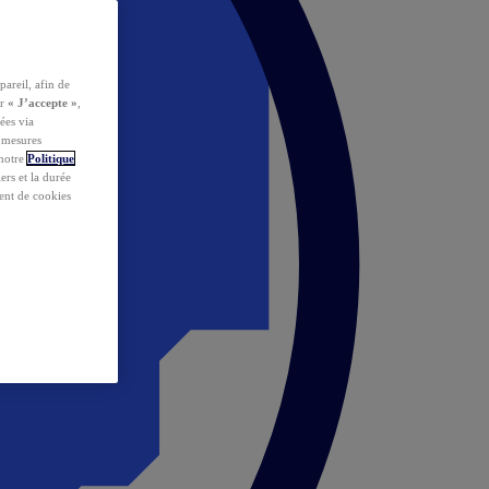
pareil, afin de
ur
« J’accepte »
,
ées via
s mesures
 notre
Politique
iers et la durée
ent de cookies