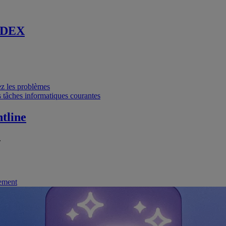
 DEX
vez les problèmes
 tâches informatiques courantes
tline
.
nement