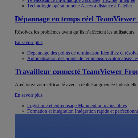
Téléassistance informatique
Sécurisée, flexible, intégrée
Technologie opérationnelle
Accès à distance à l’atelier
Dépannage en temps réel
TeamViewer
Résolvez les problèmes avant qu’ils n’affectent les utilisateurs.
En savoir plus
Dépannage des points de terminaison
Identifiez et résol
Automatisation des points de terminaison
Automatisez les
Travailleur connecté
TeamViewer Fron
Améliorez votre efficacité avec la réalité augmentée industrielle
En savoir plus
Logistique et entreposage
Manutention mains libres
Formation et intégration
Intégration rapide et perfection