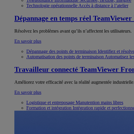
Téléassistance informatique
Sécurisée, flexible, intégrée
Technologie opérationnelle
Accès à distance à l’atelier
Dépannage en temps réel
TeamViewer
Résolvez les problèmes avant qu’ils n’affectent les utilisateurs.
En savoir plus
Dépannage des points de terminaison
Identifiez et résol
Automatisation des points de terminaison
Automatisez les
Travailleur connecté
TeamViewer Fron
Améliorez votre efficacité avec la réalité augmentée industrielle
En savoir plus
Logistique et entreposage
Manutention mains libres
Formation et intégration
Intégration rapide et perfection