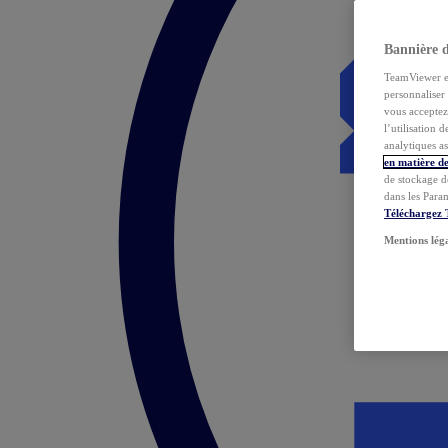
Bannière 
TeamViewer et 
personnaliser 
vous acceptez 
l’utilisation 
analytiques as
en matière de
de stockage d
dans les Para
Téléchargez
Mentions lég