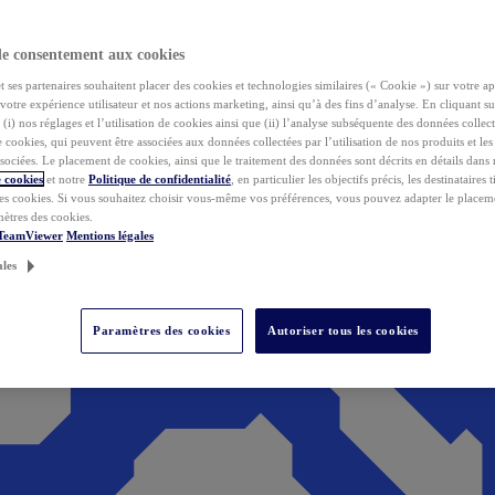
de consentement aux cookies
ses partenaires souhaitent placer des cookies et technologies similaires (« Cookie ») sur votre ap
votre expérience utilisateur et nos actions marketing, ainsi qu’à des fins d’analyse. En cliquant s
(i) nos réglages et l’utilisation de cookies ainsi que (ii) l’analyse subséquente des données collect
de cookies, qui peuvent être associées aux données collectées par l’utilisation de nos produits et le
sociées. Le placement de cookies, ainsi que le traitement des données sont décrits en détails dans
 cookies
et notre
Politique de confidentialité
, en particulier les objectifs précis, les destinataires t
es cookies. Si vous souhaitez choisir vous-même vos préférences, vous pouvez adapter le placem
mètres des cookies.
 TeamViewer
Mentions légales
ales
Paramètres des cookies
Autoriser tous les cookies