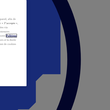
pareil, afin de
ur
« J’accepte »
,
ées via
s mesures
 notre
Politique
iers et la durée
ent de cookies