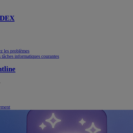
 DEX
vez les problèmes
 tâches informatiques courantes
tline
.
nement