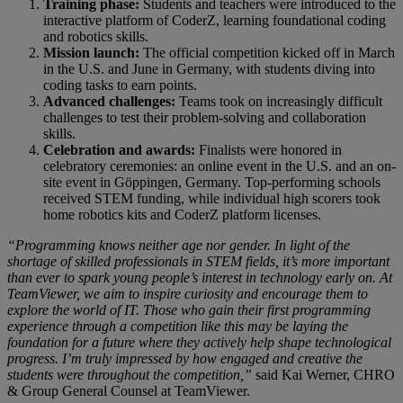
Training phase:
Students and teachers were introduced to the
interactive platform of CoderZ, learning foundational coding
and robotics skills.
Mission launch:
The official competition kicked off in March
in the U.S. and June in Germany, with students diving into
coding tasks to earn points.
Advanced challenges:
Teams took on increasingly difficult
challenges to test their problem-solving and collaboration
skills.
Celebration and awards:
Finalists were honored in
celebratory ceremonies: an online event in the U.S. and an on-
site event in Göppingen, Germany. Top-performing schools
received STEM funding, while individual high scorers took
home robotics kits and CoderZ platform licenses.
“Programming knows neither age nor gender. In light of the
shortage of skilled professionals in STEM fields, it’s more important
than ever to spark young people’s interest in technology early on. At
TeamViewer, we aim to inspire curiosity and encourage them to
explore the world of IT. Those who gain their first programming
experience through a competition like this may be laying the
foundation for a future where they actively help shape technological
progress. I’m truly impressed by how engaged and creative the
students were throughout the competition,”
said Kai Werner, CHRO
& Group General Counsel at TeamViewer.