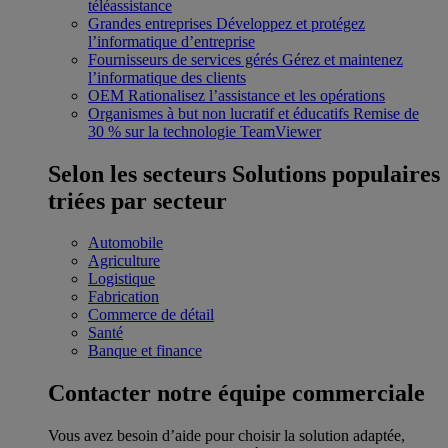
téléassistance
Grandes entreprises
Développez et protégez
l’informatique d’entreprise
Fournisseurs de services gérés
Gérez et maintenez
l’informatique des clients
OEM
Rationalisez l’assistance et les opérations
Organismes à but non lucratif et éducatifs
Remise de
30 % sur la technologie TeamViewer
Selon les secteurs
Solutions populaires
triées par secteur
Automobile
Agriculture
Logistique
Fabrication
Commerce de détail
Santé
Banque et finance
Contacter notre équipe commerciale
Vous avez besoin d’aide pour choisir la solution adaptée,