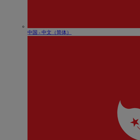
中国 - 中⽂（简体）