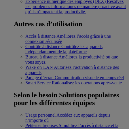
Expérience numérique des employés (DEX)
Résolvez
les problèmes informatiques de manière proactive avant
qu’ils n’impactent la productivité.
Autres cas d’utilisation
Accès à distance
Améliorez l’accès grâce à une
connexion sécurisée
Contrôle à distance
Contrôlez les appareils
indépendamment de la plateforme
Bureau à distance
Améliorez la productivité où que
vous soyez
Wake-on-LAN
Autorisez l’activation à distance des
appareils
Partage d’écran
Communication visuelle en temps réel
Smart Service
Rationalisez les opérations après-vente
Selon le besoin
Solutions populaires
pour les différentes équipes
Usage personnel
Accédez aux appareils depuis
n’importe où
Petites entreprises
Simplifiez l’accès à distance et la