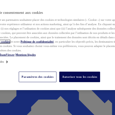
de consentement aux cookies
ses partenaires souhaitent placer des cookies et technologies similaires (« Cookie ») sur votre ap
votre expérience utilisateur et nos actions marketing, ainsi qu’à des fins d’analyse. En cliquant s
(i) nos réglages et l’utilisation de cookies ainsi que (ii) l’analyse subséquente des données collect
de cookies, qui peuvent être associées aux données collectées par l’utilisation de nos produits et le
sociées. Le placement de cookies, ainsi que le traitement des données sont décrits en détails dans
 cookies
et notre
Politique de confidentialité
, en particulier les objectifs précis, les destinataires t
es cookies. Si vous souhaitez choisir vous-même vos préférences, vous pouvez adapter le placem
mètres des cookies.
 TeamViewer
Mentions légales
ales
Paramètres des cookies
Autoriser tous les cookies