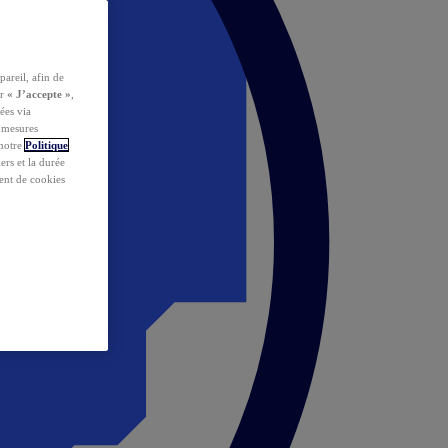
pareil, afin de
ur
« J’accepte »
,
ées via
s mesures
 notre
Politique
iers et la durée
ent de cookies