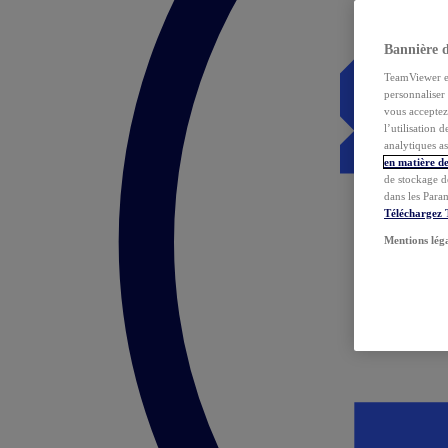
Bannière 
TeamViewer et 
personnaliser 
vous acceptez 
l’utilisation 
analytiques as
en matière de
de stockage d
dans les Para
Téléchargez
Mentions lég