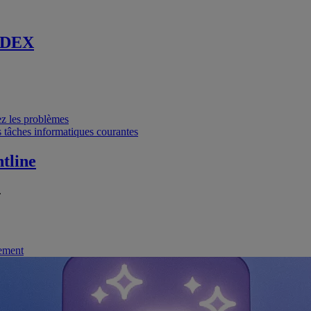
 DEX
vez les problèmes
 tâches informatiques courantes
tline
.
nement