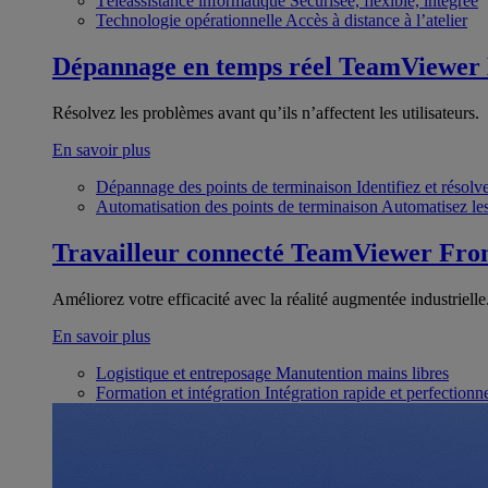
Téléassistance informatique
Sécurisée, flexible, intégrée
Technologie opérationnelle
Accès à distance à l’atelier
Dépannage en temps réel
TeamViewer
Résolvez les problèmes avant qu’ils n’affectent les utilisateurs.
En savoir plus
Dépannage des points de terminaison
Identifiez et résol
Automatisation des points de terminaison
Automatisez les
Travailleur connecté
TeamViewer Fron
Améliorez votre efficacité avec la réalité augmentée industrielle
En savoir plus
Logistique et entreposage
Manutention mains libres
Formation et intégration
Intégration rapide et perfection