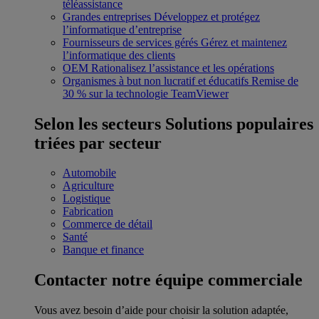
téléassistance
Grandes entreprises
Développez et protégez
l’informatique d’entreprise
Fournisseurs de services gérés
Gérez et maintenez
l’informatique des clients
OEM
Rationalisez l’assistance et les opérations
Organismes à but non lucratif et éducatifs
Remise de
30 % sur la technologie TeamViewer
Selon les secteurs
Solutions populaires
triées par secteur
Automobile
Agriculture
Logistique
Fabrication
Commerce de détail
Santé
Banque et finance
Contacter notre équipe commerciale
Vous avez besoin d’aide pour choisir la solution adaptée,