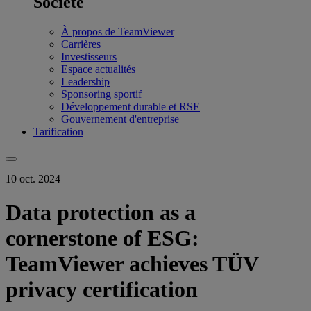
Société
À propos de TeamViewer
Carrières
Investisseurs
Espace actualités
Leadership
Sponsoring sportif
Développement durable et RSE
Gouvernement d'entreprise
Tarification
10 oct. 2024
Data protection as a
cornerstone of ESG:
TeamViewer achieves TÜV
privacy certification