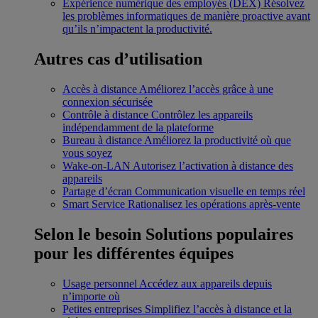
Expérience numérique des employés (DEX)
Résolvez
les problèmes informatiques de manière proactive avant
qu’ils n’impactent la productivité.
Autres cas d’utilisation
Accès à distance
Améliorez l’accès grâce à une
connexion sécurisée
Contrôle à distance
Contrôlez les appareils
indépendamment de la plateforme
Bureau à distance
Améliorez la productivité où que
vous soyez
Wake-on-LAN
Autorisez l’activation à distance des
appareils
Partage d’écran
Communication visuelle en temps réel
Smart Service
Rationalisez les opérations après-vente
Selon le besoin
Solutions populaires
pour les différentes équipes
Usage personnel
Accédez aux appareils depuis
n’importe où
Petites entreprises
Simplifiez l’accès à distance et la