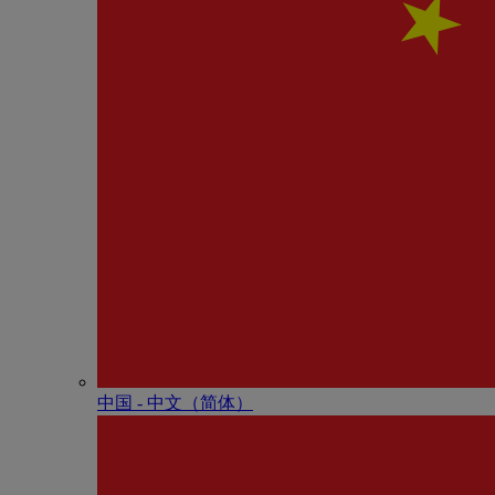
中国 - 中⽂（简体）