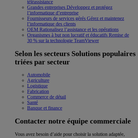
téléassistance
Grandes entreprises
Développez et protégez
l’informatique d’entreprise
Fournisseurs de services gérés
Gérez et maintenez
l’informatique des clients
OEM
Rationalisez l’assistance et les opérations
Organismes à but non lucratif et éducatifs
Remise de
30 % sur la technologie TeamViewer
Selon les secteurs
Solutions populaires
triées par secteur
Automobile
Agriculture
Logistique
Fabrication
Commerce de détail
Santé
Banque et finance
Contacter notre équipe commerciale
Vous avez besoin d’aide pour choisir la solution adaptée,