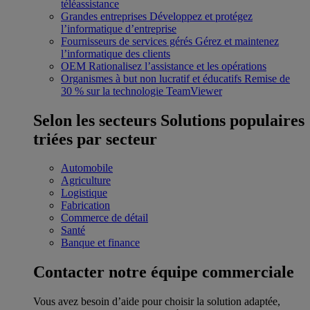
téléassistance
Grandes entreprises
Développez et protégez
l’informatique d’entreprise
Fournisseurs de services gérés
Gérez et maintenez
l’informatique des clients
OEM
Rationalisez l’assistance et les opérations
Organismes à but non lucratif et éducatifs
Remise de
30 % sur la technologie TeamViewer
Selon les secteurs
Solutions populaires
triées par secteur
Automobile
Agriculture
Logistique
Fabrication
Commerce de détail
Santé
Banque et finance
Contacter notre équipe commerciale
Vous avez besoin d’aide pour choisir la solution adaptée,