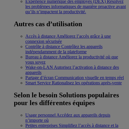
Expérience numérique des employés (DEX)
Résolvez
les problèmes informatiques de manière proactive avant
qu’ils n’impactent la productivité.
Autres cas d’utilisation
Accès à distance
Améliorez l’accès grâce à une
connexion sécurisée
Contrôle à distance
Contrôlez les appareils
indépendamment de la plateforme
Bureau à distance
Améliorez la productivité où que
vous soyez
Wake-on-LAN
Autorisez l’activation à distance des
appareils
Partage d’écran
Communication visuelle en temps réel
Smart Service
Rationalisez les opérations après-vente
Selon le besoin
Solutions populaires
pour les différentes équipes
Usage personnel
Accédez aux appareils depuis
n’importe où
Petites entreprises
Simplifiez l’accès à distance et la