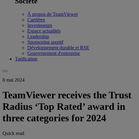
Société
À propos de TeamViewer
Carrières
Investisseurs
Espace actualités
Leadership
Sponsoring sportif
Développement durable et RSE
Gouvernement d'entreprise
Tarification
8 mai 2024
TeamViewer receives the Trust
Radius ‘Top Rated’ award in
three categories for 2024
Quick read