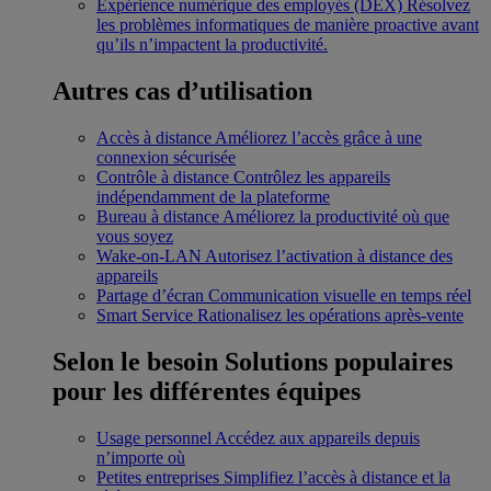
Expérience numérique des employés (DEX)
Résolvez
les problèmes informatiques de manière proactive avant
qu’ils n’impactent la productivité.
Autres cas d’utilisation
Accès à distance
Améliorez l’accès grâce à une
connexion sécurisée
Contrôle à distance
Contrôlez les appareils
indépendamment de la plateforme
Bureau à distance
Améliorez la productivité où que
vous soyez
Wake-on-LAN
Autorisez l’activation à distance des
appareils
Partage d’écran
Communication visuelle en temps réel
Smart Service
Rationalisez les opérations après-vente
Selon le besoin
Solutions populaires
pour les différentes équipes
Usage personnel
Accédez aux appareils depuis
n’importe où
Petites entreprises
Simplifiez l’accès à distance et la