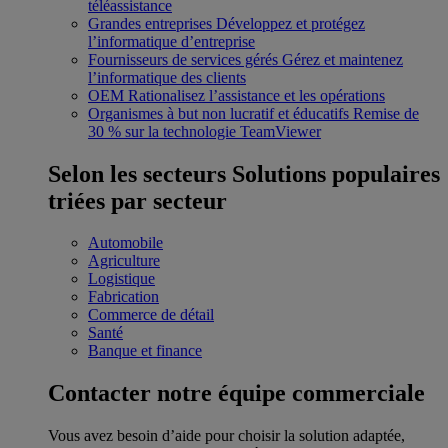
téléassistance
Grandes entreprises
Développez et protégez
l’informatique d’entreprise
Fournisseurs de services gérés
Gérez et maintenez
l’informatique des clients
OEM
Rationalisez l’assistance et les opérations
Organismes à but non lucratif et éducatifs
Remise de
30 % sur la technologie TeamViewer
Selon les secteurs
Solutions populaires
triées par secteur
Automobile
Agriculture
Logistique
Fabrication
Commerce de détail
Santé
Banque et finance
Contacter notre équipe commerciale
Vous avez besoin d’aide pour choisir la solution adaptée,