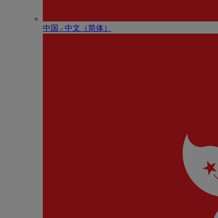
中国 - 中⽂（简体）