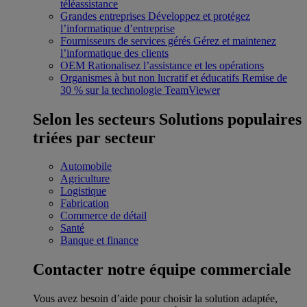
téléassistance
Grandes entreprises
Développez et protégez
l’informatique d’entreprise
Fournisseurs de services gérés
Gérez et maintenez
l’informatique des clients
OEM
Rationalisez l’assistance et les opérations
Organismes à but non lucratif et éducatifs
Remise de
30 % sur la technologie TeamViewer
Selon les secteurs
Solutions populaires
triées par secteur
Automobile
Agriculture
Logistique
Fabrication
Commerce de détail
Santé
Banque et finance
Contacter notre équipe commerciale
Vous avez besoin d’aide pour choisir la solution adaptée,