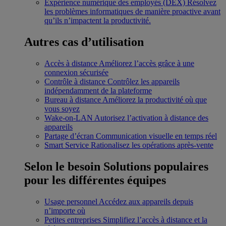
Expérience numérique des employés (DEX)
Résolvez
les problèmes informatiques de manière proactive avant
qu’ils n’impactent la productivité.
Autres cas d’utilisation
Accès à distance
Améliorez l’accès grâce à une
connexion sécurisée
Contrôle à distance
Contrôlez les appareils
indépendamment de la plateforme
Bureau à distance
Améliorez la productivité où que
vous soyez
Wake-on-LAN
Autorisez l’activation à distance des
appareils
Partage d’écran
Communication visuelle en temps réel
Smart Service
Rationalisez les opérations après-vente
Selon le besoin
Solutions populaires
pour les différentes équipes
Usage personnel
Accédez aux appareils depuis
n’importe où
Petites entreprises
Simplifiez l’accès à distance et la