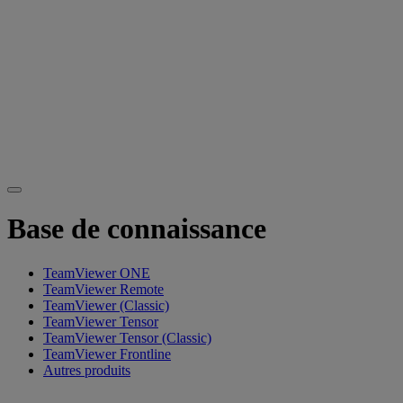
Base de connaissance
TeamViewer ONE
TeamViewer Remote
TeamViewer (Classic)
TeamViewer Tensor
TeamViewer Tensor (Classic)
TeamViewer Frontline
Autres produits