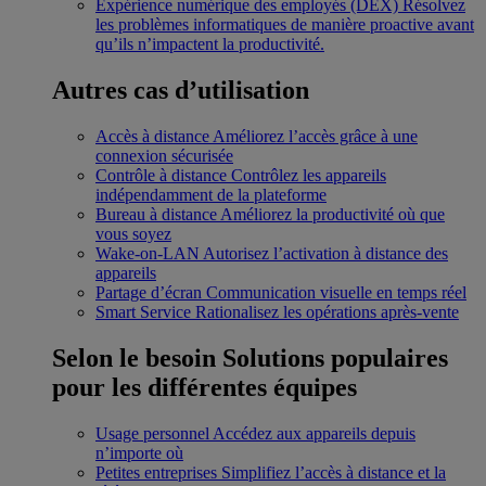
Expérience numérique des employés (DEX)
Résolvez
les problèmes informatiques de manière proactive avant
qu’ils n’impactent la productivité.
Autres cas d’utilisation
Accès à distance
Améliorez l’accès grâce à une
connexion sécurisée
Contrôle à distance
Contrôlez les appareils
indépendamment de la plateforme
Bureau à distance
Améliorez la productivité où que
vous soyez
Wake-on-LAN
Autorisez l’activation à distance des
appareils
Partage d’écran
Communication visuelle en temps réel
Smart Service
Rationalisez les opérations après-vente
Selon le besoin
Solutions populaires
pour les différentes équipes
Usage personnel
Accédez aux appareils depuis
n’importe où
Petites entreprises
Simplifiez l’accès à distance et la