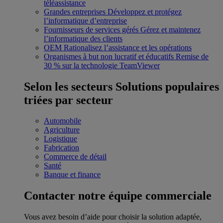
téléassistance
Grandes entreprises
Développez et protégez
l’informatique d’entreprise
Fournisseurs de services gérés
Gérez et maintenez
l’informatique des clients
OEM
Rationalisez l’assistance et les opérations
Organismes à but non lucratif et éducatifs
Remise de
30 % sur la technologie TeamViewer
Selon les secteurs
Solutions populaires
triées par secteur
Automobile
Agriculture
Logistique
Fabrication
Commerce de détail
Santé
Banque et finance
Contacter notre équipe commerciale
Vous avez besoin d’aide pour choisir la solution adaptée,