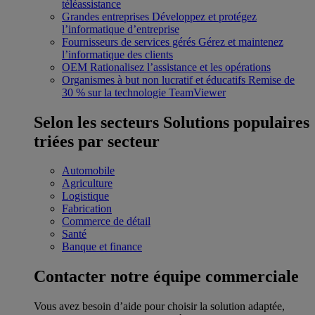
téléassistance
Grandes entreprises
Développez et protégez
l’informatique d’entreprise
Fournisseurs de services gérés
Gérez et maintenez
l’informatique des clients
OEM
Rationalisez l’assistance et les opérations
Organismes à but non lucratif et éducatifs
Remise de
30 % sur la technologie TeamViewer
Selon les secteurs
Solutions populaires
triées par secteur
Automobile
Agriculture
Logistique
Fabrication
Commerce de détail
Santé
Banque et finance
Contacter notre équipe commerciale
Vous avez besoin d’aide pour choisir la solution adaptée,