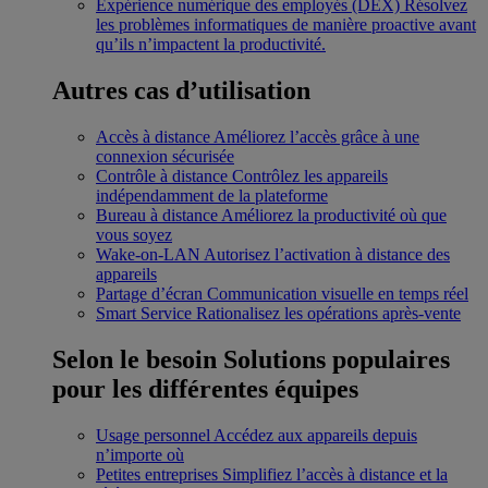
Expérience numérique des employés (DEX)
Résolvez
les problèmes informatiques de manière proactive avant
qu’ils n’impactent la productivité.
Autres cas d’utilisation
Accès à distance
Améliorez l’accès grâce à une
connexion sécurisée
Contrôle à distance
Contrôlez les appareils
indépendamment de la plateforme
Bureau à distance
Améliorez la productivité où que
vous soyez
Wake-on-LAN
Autorisez l’activation à distance des
appareils
Partage d’écran
Communication visuelle en temps réel
Smart Service
Rationalisez les opérations après-vente
Selon le besoin
Solutions populaires
pour les différentes équipes
Usage personnel
Accédez aux appareils depuis
n’importe où
Petites entreprises
Simplifiez l’accès à distance et la