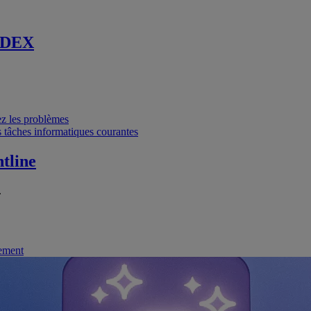
 DEX
vez les problèmes
 tâches informatiques courantes
tline
.
nement