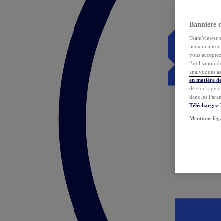
Bannière 
TeamViewer et 
personnaliser 
vous acceptez 
l’utilisation 
analytiques as
en matière de
de stockage d
dans les Para
Téléchargez
Mentions lég