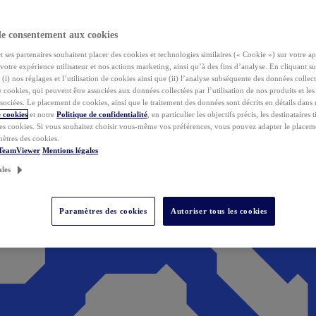
de consentement aux cookies
ses partenaires souhaitent placer des cookies et technologies similaires (« Cookie ») sur votre ap
votre expérience utilisateur et nos actions marketing, ainsi qu’à des fins d’analyse. En cliquant s
(i) nos réglages et l’utilisation de cookies ainsi que (ii) l’analyse subséquente des données collect
de cookies, qui peuvent être associées aux données collectées par l’utilisation de nos produits et le
sociées. Le placement de cookies, ainsi que le traitement des données sont décrits en détails dans
 cookies
et notre
Politique de confidentialité
, en particulier les objectifs précis, les destinataires t
es cookies. Si vous souhaitez choisir vous-même vos préférences, vous pouvez adapter le placem
mètres des cookies.
 TeamViewer
Mentions légales
ales
Paramètres des cookies
Autoriser tous les cookies