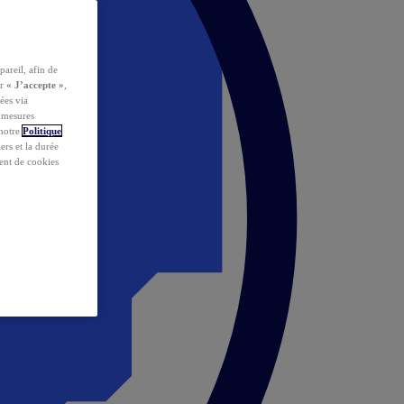
pareil, afin de
ur
« J’accepte »
,
ées via
s mesures
 notre
Politique
iers et la durée
ent de cookies