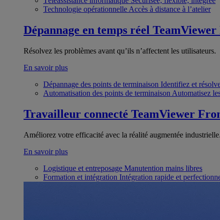
Téléassistance informatique
Sécurisée, flexible, intégrée
Technologie opérationnelle
Accès à distance à l’atelier
Dépannage en temps réel
TeamViewer
Résolvez les problèmes avant qu’ils n’affectent les utilisateurs.
En savoir plus
Dépannage des points de terminaison
Identifiez et résol
Automatisation des points de terminaison
Automatisez les
Travailleur connecté
TeamViewer Fron
Améliorez votre efficacité avec la réalité augmentée industrielle
En savoir plus
Logistique et entreposage
Manutention mains libres
Formation et intégration
Intégration rapide et perfection