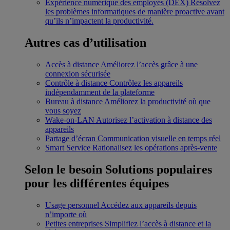
Expérience numérique des employés (DEX)
Résolvez
les problèmes informatiques de manière proactive avant
qu’ils n’impactent la productivité.
Autres cas d’utilisation
Accès à distance
Améliorez l’accès grâce à une
connexion sécurisée
Contrôle à distance
Contrôlez les appareils
indépendamment de la plateforme
Bureau à distance
Améliorez la productivité où que
vous soyez
Wake-on-LAN
Autorisez l’activation à distance des
appareils
Partage d’écran
Communication visuelle en temps réel
Smart Service
Rationalisez les opérations après-vente
Selon le besoin
Solutions populaires
pour les différentes équipes
Usage personnel
Accédez aux appareils depuis
n’importe où
Petites entreprises
Simplifiez l’accès à distance et la