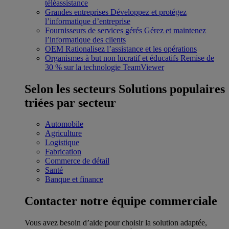
téléassistance
Grandes entreprises
Développez et protégez
l’informatique d’entreprise
Fournisseurs de services gérés
Gérez et maintenez
l’informatique des clients
OEM
Rationalisez l’assistance et les opérations
Organismes à but non lucratif et éducatifs
Remise de
30 % sur la technologie TeamViewer
Selon les secteurs
Solutions populaires
triées par secteur
Automobile
Agriculture
Logistique
Fabrication
Commerce de détail
Santé
Banque et finance
Contacter notre équipe commerciale
Vous avez besoin d’aide pour choisir la solution adaptée,