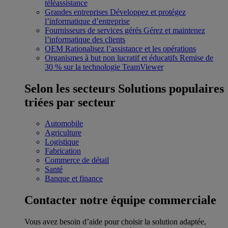
téléassistance
Grandes entreprises
Développez et protégez
l’informatique d’entreprise
Fournisseurs de services gérés
Gérez et maintenez
l’informatique des clients
OEM
Rationalisez l’assistance et les opérations
Organismes à but non lucratif et éducatifs
Remise de
30 % sur la technologie TeamViewer
Selon les secteurs
Solutions populaires
triées par secteur
Automobile
Agriculture
Logistique
Fabrication
Commerce de détail
Santé
Banque et finance
Contacter notre équipe commerciale
Vous avez besoin d’aide pour choisir la solution adaptée,