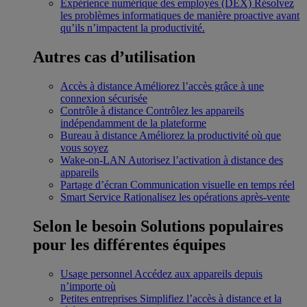
Expérience numérique des employés (DEX)
Résolvez
les problèmes informatiques de manière proactive avant
qu’ils n’impactent la productivité.
Autres cas d’utilisation
Accès à distance
Améliorez l’accès grâce à une
connexion sécurisée
Contrôle à distance
Contrôlez les appareils
indépendamment de la plateforme
Bureau à distance
Améliorez la productivité où que
vous soyez
Wake-on-LAN
Autorisez l’activation à distance des
appareils
Partage d’écran
Communication visuelle en temps réel
Smart Service
Rationalisez les opérations après-vente
Selon le besoin
Solutions populaires
pour les différentes équipes
Usage personnel
Accédez aux appareils depuis
n’importe où
Petites entreprises
Simplifiez l’accès à distance et la