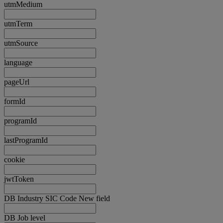
utmMedium
utmTerm
utmSource
language
pageUrl
formId
programId
lastProgramId
cookie
jwtToken
DB Industry SIC Code New field
DB Job level