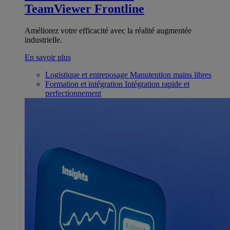
TeamViewer Frontline
Améliorez votre efficacité avec la réalité augmentée
industrielle.
En savoir plus
Logistique et entreposage
Manutention mains libres
Formation et intégration
Intégration rapide et
perfectionnement