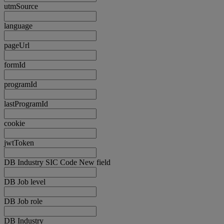
utmSource
language
pageUrl
formId
programId
lastProgramId
cookie
jwtToken
DB Industry SIC Code New field
DB Job level
DB Job role
DB Industry