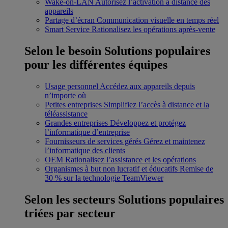
Wake-on-LAN
Autorisez l’activation à distance des
appareils
Partage d’écran
Communication visuelle en temps réel
Smart Service
Rationalisez les opérations après-vente
Selon le besoin
Solutions populaires
pour les différentes équipes
Usage personnel
Accédez aux appareils depuis
n’importe où
Petites entreprises
Simplifiez l’accès à distance et la
téléassistance
Grandes entreprises
Développez et protégez
l’informatique d’entreprise
Fournisseurs de services gérés
Gérez et maintenez
l’informatique des clients
OEM
Rationalisez l’assistance et les opérations
Organismes à but non lucratif et éducatifs
Remise de
30 % sur la technologie TeamViewer
Selon les secteurs
Solutions populaires
triées par secteur